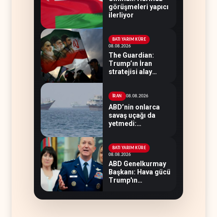
görüşmeleri yapıcı
ilerliyor
BATI YARIM KÜRE
08.08.2026
The Guardian:
Trump’ın İran
stratejisi alay
konusu oldu
08.08.2026
İRAN
ABD’nin onlarca
savaş uçağı da
yetmedi:
Hürmüz’de gemi
vuruldu
BATI YARIM KÜRE
08.08.2026
ABD Genelkurmay
Başkanı: Hava gücü
Trump'ın
hedeflerine yetmez