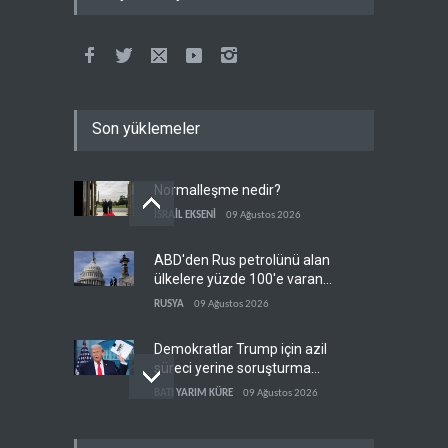
Son yüklemeler
Normalleşme nedir?
İSRAİL EKSENİ
09 Ağustos 2026
ABD'den Rus petrolünü alan
ülkelere yüzde 100'e varan
gümrük vergisi
RUSYA
09 Ağustos 2026
Demokratlar Trump için azil
süreci yerine soruşturma
hazırlıyor
BATI YARIM KÜRE
09 Ağustos 2026
Hürmüz krizi Guyana ve