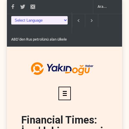
ABD'den Rus petrolünü alan ülkelere yüzde 100'e varan g�..
Demokratl
Financial Times: