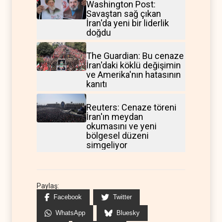
Washington Post:
Savaştan sağ çıkan
İran'da yeni bir liderlik
doğdu
The Guardian: Bu cenaze
İran'daki köklü değişimin
ve Amerika'nın hatasının
kanıtı
Reuters: Cenaze töreni
İran'ın meydan
okumasını ve yeni
bölgesel düzeni
simgeliyor
Paylaş:
Facebook
Twitter
WhatsApp
Bluesky