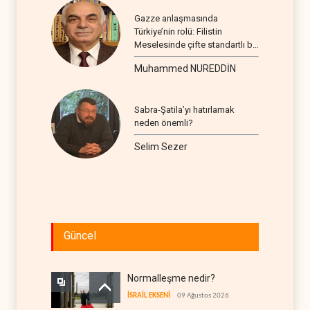
Gazze anlaşmasında
Türkiye’nin rolü: Filistin
Meselesinde çifte standartlı bir
seyir
Muhammed NUREDDİN
Sabra-Şatila’yı hatırlamak
neden önemli?
Selim Sezer
Güncel
Normalleşme nedir?
İSRAİL EKSENİ
09 Ağustos 2026