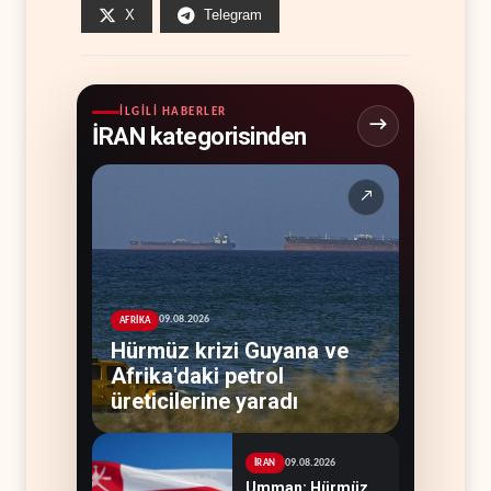
X
Telegram
İLGILI HABERLER
İRAN kategorisinden
↗
09.08.2026
AFRİKA
Hürmüz krizi Guyana ve
Afrika'daki petrol
üreticilerine yaradı
09.08.2026
İRAN
Umman: Hürmüz