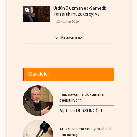
Ürdünlü uzman es-Samedi:
İran artık müzakereyi ve
çatışmayı aynı anda yürütüyor
23 Haziran 2026
Tüm Kategoriyi gör
Makaleler
İran, savunma doktrinini mi
değiştiriyor?
Alptekin DURSUNOĞLU
ABD savunma sanayi verileri ile
İran savaşı