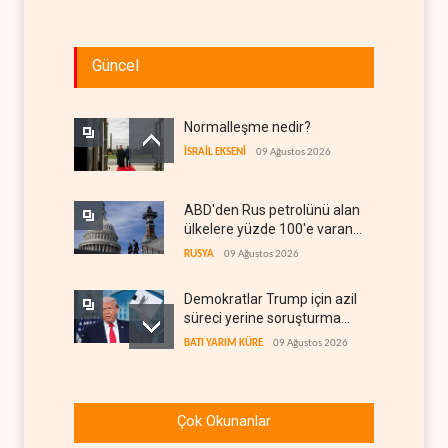
Güncel
Normalleşme nedir?
İSRAİL EKSENİ
09 Ağustos 2026
ABD'den Rus petrolünü alan
ülkelere yüzde 100'e varan
gümrük vergisi
RUSYA
09 Ağustos 2026
Demokratlar Trump için azil
süreci yerine soruşturma
hazırlıyor
BATI YARIM KÜRE
09 Ağustos 2026
Hürmüz krizi Guyana ve
Afrika'daki petrol
Çok Okunanlar
üreticilerine yaradı
AFRİKA
09 Ağustos 2026