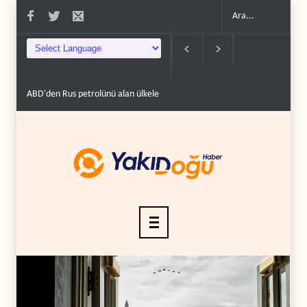
ABD'den Rus petrolünü alan ülkelere yüzde 100'e varan g�..
Demokratlar