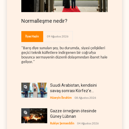
Normalleşme nedir?
İlyas Hazin
09 Ağustos 2026
"Barış diye sunulan şey, bu durumda, siyasi çelişkileri
geçici teknik külfetlere indirgenen bir coğrafya
boyunca sermayenin düzenli dolaşımından ibaret hale
geliyor."
Suudi Arabistan, kendisini
savaş sonrası Körfez'e
hazırlıyor
Hüseyin İbrahim
08 Ağustos 2026
Gazze örneğinin ötesinde
Güney Lübnan
Rukiye Şemseddin
04 Ağustos 2026