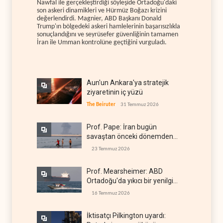
Nawfal ile gerçekleştirdiği söyleşide Ortadoğu'daki
son askeri dinamikleri ve Hürmüz Boğazı krizini
değerlendirdi. Magnier, ABD Başkanı Donald
Trump'ın bölgedeki askeri hamlelerinin başarısızlıkla
sonuçlandığını ve seyrüsefer güvenliğinin tamamen
İran ile Umman kontrolüne geçtiğini vurguladı.
Aun'un Ankara'ya stratejik
ziyaretinin iç yüzü
The Beiruter
31 Temmuz 2026
Prof. Pape: İran bugün
savaştan önceki dönemden
çok daha güçlü
23 Temmuz 2026
Prof. Mearsheimer: ABD
Ortadoğu'da yıkıcı bir yenilgi
aldı
16 Temmuz 2026
İktisatçı Pilkington uyardı: