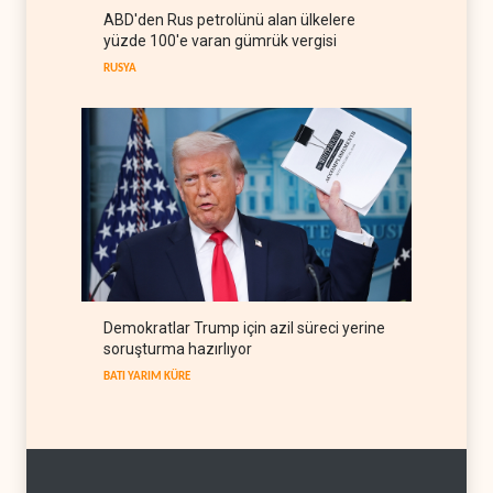
ABD'den Rus petrolünü alan ülkelere
The Guardian: Trump’ın İran
yüzde 100'e varan gümrük vergisi
stratejisi alay konusu oldu
RUSYA
BATI YARIM KÜRE
08 Ağustos 2026
Demokratlar Trump için azil süreci yerine
soruşturma hazırlıyor
BATI YARIM KÜRE