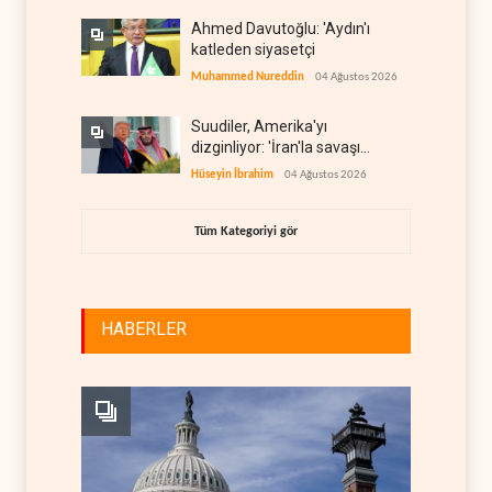
Ahmed Davutoğlu: 'Aydın'ı
katleden siyasetçi
Muhammed Nureddin
04 Ağustos 2026
Suudiler, Amerika'yı
dizginliyor: 'İran'la savaşı
kaldıracak gücümüz yok'
Hüseyin İbrahim
04 Ağustos 2026
Tüm Kategoriyi gör
HABERLER