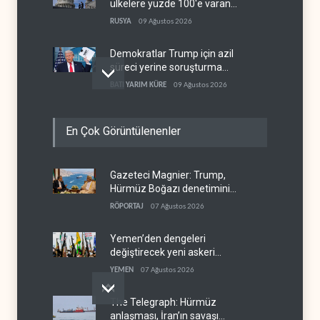
ülkelere yüzde 100'e varan
gümrük vergisi
RUSYA
09 Ağustos 2026
Demokratlar Trump için azil
süreci yerine soruşturma
hazırlıyor
BATI YARIM KÜRE
09 Ağustos 2026
Hürmüz krizi Guyana ve
En Çok Görüntülenenler
Afrika'daki petrol
üreticilerine yaradı
AFRİKA
09 Ağustos 2026
Gazeteci Magnier: Trump,
Pentagon silah şirketlerine
Hürmüz Boğazı denetimini
21 gün süre verdi
doğrudan İran ve Umman'a
RÖPORTAJ
07 Ağustos 2026
BATI YARIM KÜRE
09 Ağustos 2026
teslim etti
Yemen’den dengeleri
değiştirecek yeni askeri
denklem
YEMEN
07 Ağustos 2026
The Telegraph: Hürmüz
anlaşması, İran’ın savaşı