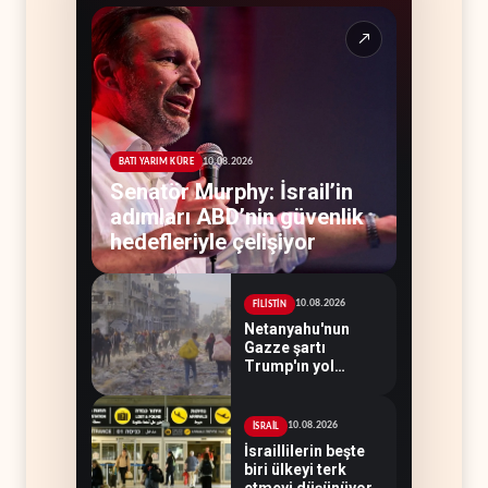
↗
10.08.2026
BATI YARIM KÜRE
Senatör Murphy: İsrail’in
adımları ABD’nin güvenlik
hedefleriyle çelişiyor
10.08.2026
FİLİSTİN
Netanyahu'nun
Gazze şartı
Trump'ın yol
haritasını tıkadı
10.08.2026
İSRAİL
İsraillilerin beşte
biri ülkeyi terk
etmeyi düşünüyor