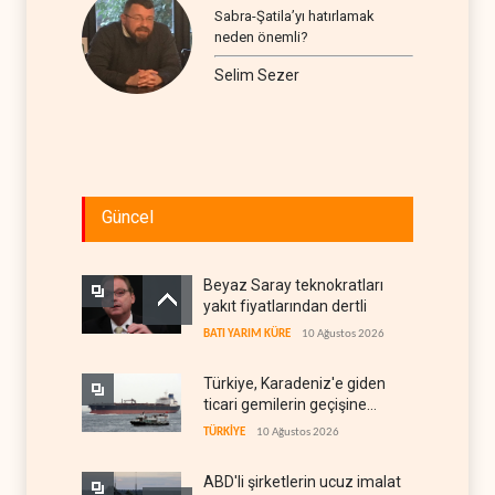
Sabra-Şatila’yı hatırlamak
neden önemli?
Selim Sezer
Güncel
Beyaz Saray teknokratları
yakıt fiyatlarından dertli
BATI YARIM KÜRE
10 Ağustos 2026
Türkiye, Karadeniz'e giden
ticari gemilerin geçişine
yeniden izin verdi
TÜRKİYE
10 Ağustos 2026
ABD'li şirketlerin ucuz imalat