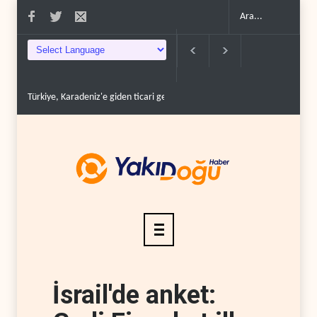
rin geçişine yeni..
ABD'li şirketlerin ucuz imalat korkusu Ukrayna'ya Patriot i.
İsrail'de anket: