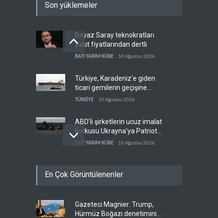
Son yüklemeler
Beyaz Saray teknokratları
yakıt fiyatlarından dertli
BATI YARIM KÜRE
10 Ağustos 2026
Türkiye, Karadeniz'e giden
ticari gemilerin geçişine
yeniden izin verdi
TÜRKİYE
10 Ağustos 2026
ABD'li şirketlerin ucuz imalat
korkusu Ukrayna'ya Patriot
iznini engelledi
BATI YARIM KÜRE
10 Ağustos 2026
İran, Hürmüz hamlesiyle
En Çok Görüntülenenler
denklemi değiştirdi
İRAN
10 Ağustos 2026
Gazeteci Magnier: Trump,
Senatör Murphy: İsrail’in
Hürmüz Boğazı denetimini
adımları ABD’nin güvenlik