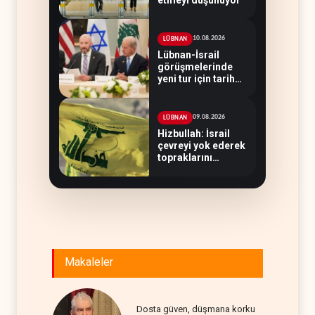
10.08.2026
LÜBNAN
Lübnan-İsrail
görüşmelerinde
yeni tur için tarih
belirsiz
09.08.2026
LÜBNAN
Hizbullah: İsrail
çevreyi yok ederek
topraklarını
genişletiyor
Makaleler
Dosta güven, düşmana korku