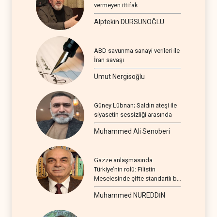
vermeyen ittifak
Alptekin DURSUNOĞLU
ABD savunma sanayi verileri ile
İran savaşı
Umut Nergisoğlu
Güney Lübnan; Saldırı ateşi ile
siyasetin sessizliği arasında
Muhammed Ali Senoberi
Gazze anlaşmasında
Türkiye’nin rolü: Filistin
Meselesinde çifte standartlı bir
seyir
Muhammed NUREDDİN