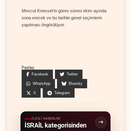
Mevcut Knesset'in görev süresi ekim ayında
sona erecek ve bu tarihte genel seçimlerin
yapılması öngörülüyor.
Paylaş:
Facebook
Twitter
WhatsApp
Bluesky
X
Telegram
İLGILI HABERLER
İSRAİL kategorisinden