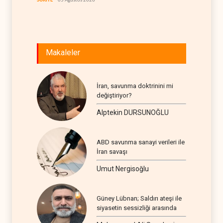
SURİYE
05 Ağustos 2026
İSRAİL
0
Makaleler
İran, savunma doktrinini mi
değiştiriyor?
Alptekin DURSUNOĞLU
ABD savunma sanayi verileri ile
İran savaşı
Umut Nergisoğlu
Güney Lübnan; Saldırı ateşi ile
siyasetin sessizliği arasında