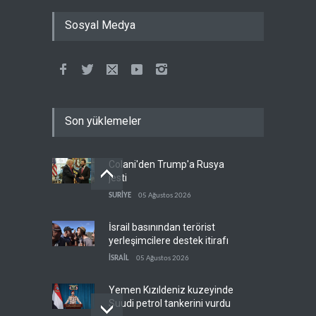
Sosyal Medya
Son yüklemeler
Colani'den Trump'a Rusya
jesti
SURİYE
05 Ağustos 2026
İsrail basınından terörist
yerleşimcilere destek itirafı
İSRAİL
05 Ağustos 2026
Yemen Kızıldeniz kuzeyinde
Suudi petrol tankerini vurdu