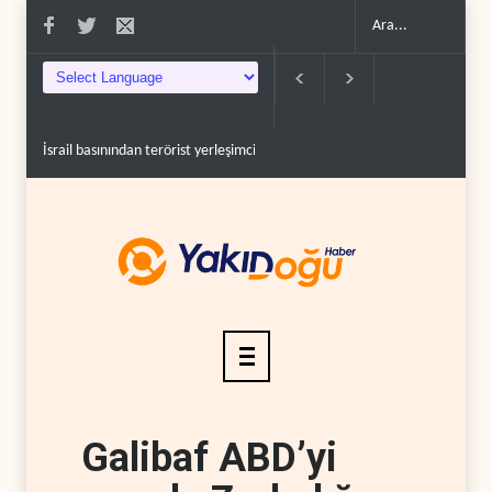
İsrail basınından terörist yerleşimcilere destek itiraf..
Yemen Kızıldeniz 
Galibaf ABD’yi