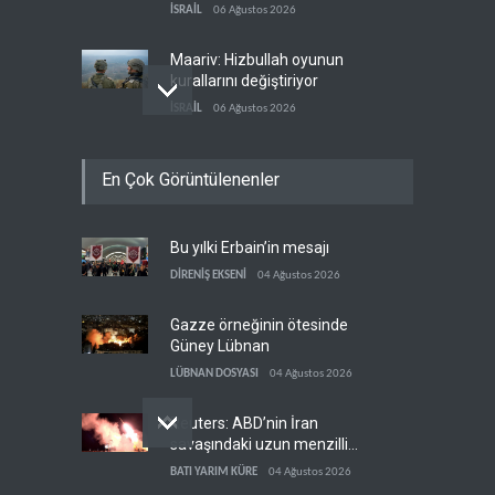
İSRAİL
06 Ağustos 2026
Maariv: Hizbullah oyunun
kurallarını değiştiriyor
İSRAİL
06 Ağustos 2026
İsrail ordusundan Lübnan'ın
En Çok Görüntülenenler
güneyindeki Mansuri için
tahliye çağrısı
İSRAİL
06 Ağustos 2026
Bu yılki Erbain’in mesajı
İran ile Umman, Hürmüz'de
yeni düzen için son
DİRENİŞ EKSENİ
04 Ağustos 2026
aşamada
İRAN
06 Ağustos 2026
Gazze örneğinin ötesinde
Güney Lübnan
LÜBNAN DOSYASI
04 Ağustos 2026
Reuters: ABD’nin İran
savaşındaki uzun menzilli
füze stokları tükenme
BATI YARIM KÜRE
04 Ağustos 2026
noktasına geldi