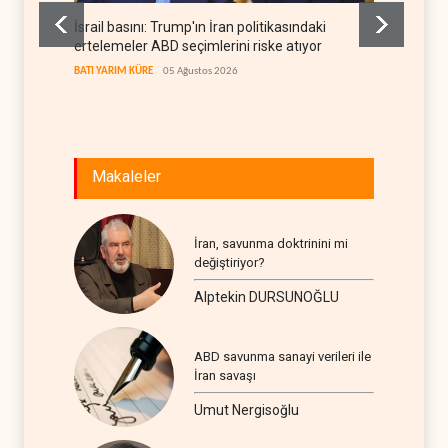
İsrail basını: Trump'ın İran politikasındaki
İsrail 
ertelemeler ABD seçimlerini riske atıyor
öldü
BATI YARIM KÜRE
05 Ağustos 2026
İSRAİL
0
Makaleler
İran, savunma doktrinini mi
değiştiriyor?
Alptekin DURSUNOĞLU
ABD savunma sanayi verileri ile
İran savaşı
Umut Nergisoğlu