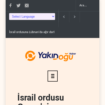
İsrail ordusuna Lübnan'da ağır darbe: İki asker öldü..
Maariv: Hizbullah
İsrail ordusu