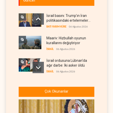
Güncel
İsrail basını: Trump'ın İran
politikasındaki ertelemeler
ABD seçimlerini riske atıyor
BATI YARIM KÜRE
06 Ağustos 2026
Maariv: Hizbullah oyunun
kurallarını değiştiriyor
İSRAİL
06 Ağustos 2026
İsrail ordusuna Lübnan'da
ağır darbe: İki asker öldü
İSRAİL
06 Ağustos 2026
İsrail ordusundan Lübnan'ın
güneyindeki Mansuri için
Çok Okunanlar
tahliye çağrısı
İSRAİL
06 Ağustos 2026
İran ile Umman, Hürmüz'de
yeni düzen için son