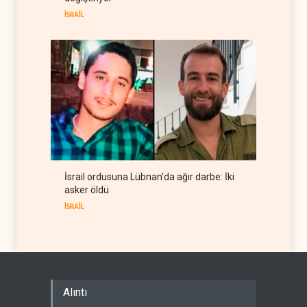
İRAN
06 Ağustos 2026
İSRAİL
İsrail ordusuna Lübnan'da ağır darbe: İki
asker öldü
İSRAİL
Alıntı