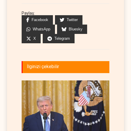
Paylaş:
Facebook
Twitter
WhatsApp
Bluesky
X
Telegram
İlginizi çekebilir