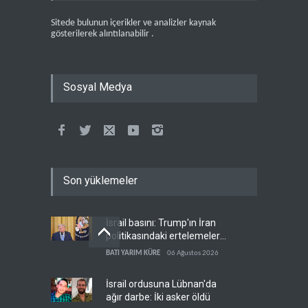
Sitede bulunun içerikler ve analizler kaynak
gösterilerek alıntılanabilir .
Sosyal Medya
Son yüklemeler
İsrail basını: Trump'ın İran
politikasındaki ertelemeler
ABD seçimlerini riske atıyor
BATI YARIM KÜRE
06 Ağustos 2026
İsrail ordusuna Lübnan'da
ağır darbe: İki asker öldü