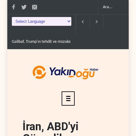
Galibaf, Trump'ın tehdit ve müzakere mesajlarıyla alay et..
Trump: İran
İran, ABD'yi