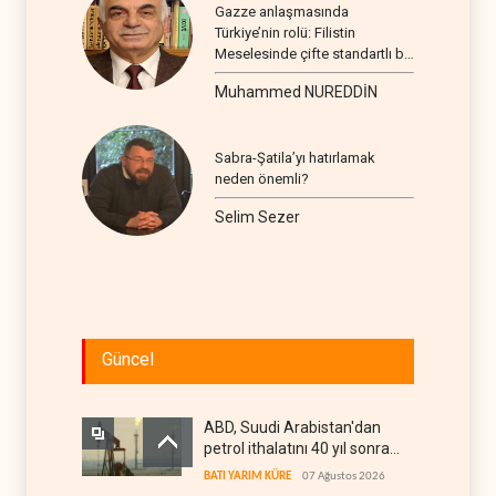
Gazze anlaşmasında
Türkiye’nin rolü: Filistin
Meselesinde çifte standartlı bir
seyir
Muhammed NUREDDİN
Sabra-Şatila’yı hatırlamak
neden önemli?
Selim Sezer
Güncel
ABD, Suudi Arabistan'dan
petrol ithalatını 40 yıl sonra
ilk kez durdurdu
BATI YARIM KÜRE
07 Ağustos 2026