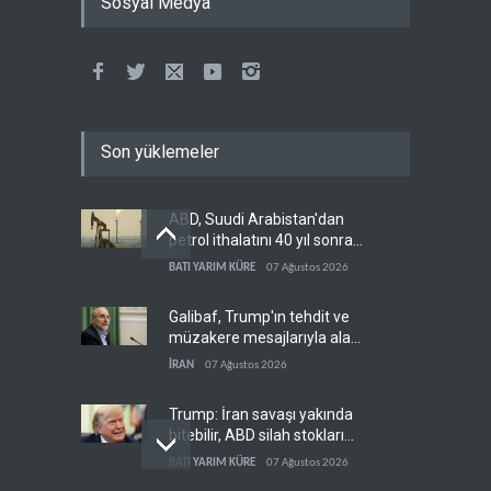
Sosyal Medya
Son yüklemeler
ABD, Suudi Arabistan'dan
petrol ithalatını 40 yıl sonra
ilk kez durdurdu
BATI YARIM KÜRE
07 Ağustos 2026
Galibaf, Trump'ın tehdit ve
müzakere mesajlarıyla alay
etti
İRAN
07 Ağustos 2026
Trump: İran savaşı yakında
bitebilir, ABD silah stokları
zorlanıyor
BATI YARIM KÜRE
07 Ağustos 2026