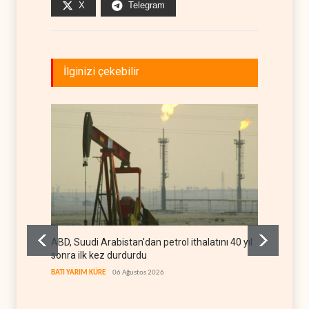
X
Telegram
İlginizi çekebilir
ABD, Suudi Arabistan'dan petrol ithalatını 40 yıl
Galiba
sonra ilk kez durdurdu
mesajla
BATI YARIM KÜRE
06 Ağustos 2026
İRAN
06