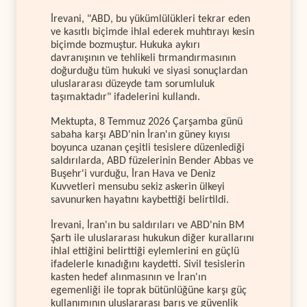
İrevani, "ABD, bu yükümlülükleri tekrar eden
ve kasıtlı biçimde ihlal ederek muhtırayı kesin
biçimde bozmuştur. Hukuka aykırı
davranışının ve tehlikeli tırmandırmasının
doğurduğu tüm hukuki ve siyasi sonuçlardan
uluslararası düzeyde tam sorumluluk
taşımaktadır" ifadelerini kullandı.
Mektupta, 8 Temmuz 2026 Çarşamba günü
sabaha karşı ABD'nin İran'ın güney kıyısı
boyunca uzanan çeşitli tesislere düzenlediği
saldırılarda, ABD füzelerinin Bender Abbas ve
Buşehr'i vurduğu, İran Hava ve Deniz
Kuvvetleri mensubu sekiz askerin ülkeyi
savunurken hayatını kaybettiği belirtildi.
İrevani, İran'ın bu saldırıları ve ABD'nin BM
Şartı ile uluslararası hukukun diğer kurallarını
ihlal ettiğini belirttiği eylemlerini en güçlü
ifadelerle kınadığını kaydetti. Sivil tesislerin
kasten hedef alınmasının ve İran'ın
egemenliği ile toprak bütünlüğüne karşı güç
kullanımının uluslararası barış ve güvenlik