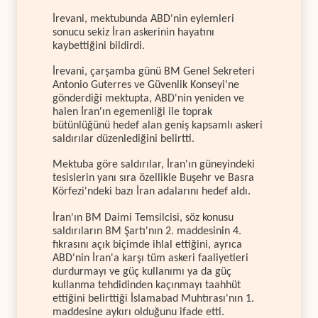
İrevani, mektubunda ABD'nin eylemleri
sonucu sekiz İran askerinin hayatını
kaybettiğini bildirdi.
İrevani, çarşamba günü BM Genel Sekreteri
Antonio Guterres ve Güvenlik Konseyi'ne
gönderdiği mektupta, ABD'nin yeniden ve
halen İran'ın egemenliği ile toprak
bütünlüğünü hedef alan geniş kapsamlı askeri
saldırılar düzenlediğini belirtti.
Mektuba göre saldırılar, İran'ın güneyindeki
tesislerin yanı sıra özellikle Buşehr ve Basra
Körfezi'ndeki bazı İran adalarını hedef aldı.
İran'ın BM Daimi Temsilcisi, söz konusu
saldırıların BM Şartı'nın 2. maddesinin 4.
fıkrasını açık biçimde ihlal ettiğini, ayrıca
ABD'nin İran'a karşı tüm askeri faaliyetleri
durdurmayı ve güç kullanımı ya da güç
kullanma tehdidinden kaçınmayı taahhüt
ettiğini belirttiği İslamabad Muhtırası'nın 1.
maddesine aykırı olduğunu ifade etti.