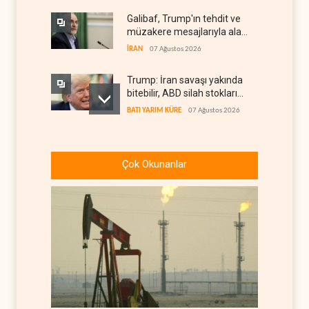
Galibaf, Trump'ın tehdit ve
müzakere mesajlarıyla alay
etti
İRAN
07 Ağustos 2026
Trump: İran savaşı yakında
bitebilir, ABD silah stokları
zorlanıyor
BATI YARIM KÜRE
07 Ağustos 2026
İsrail ordusunda helikopter
krizi
Çok Okunanlar
İSRAİL
07 Ağustos 2026
Gazze'nin yeniden inşası
yerine askeri üs projesi
FİLİSTİN
07 Ağustos 2026
UNICEF: Gazze'de
ateşkesten bu yana 300
çocuk öldürüldü
FİLİSTİN
07 Ağustos 2026