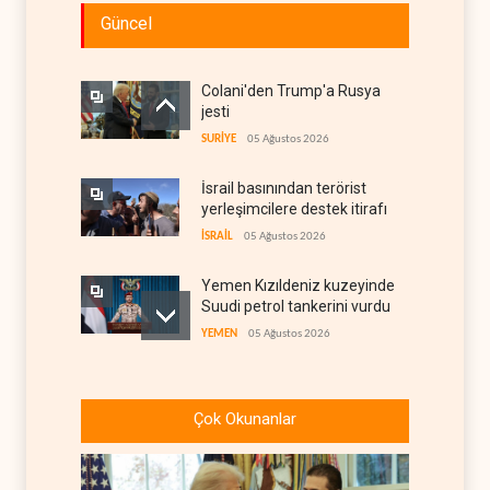
Güncel
Colani'den Trump'a Rusya
jesti
SURİYE
05 Ağustos 2026
İsrail basınından terörist
yerleşimcilere destek itirafı
İSRAİL
05 Ağustos 2026
Yemen Kızıldeniz kuzeyinde
Suudi petrol tankerini vurdu
YEMEN
05 Ağustos 2026
İsrail askerlerinin
Lübnan'daki lüks oteli
Çok Okunanlar
yağmaladığı ortaya çıktı
İSRAİL
05 Ağustos 2026
Hürmüz ve Babülmendep