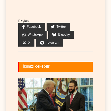
Paylaş:
Facebook
Twitter
WhatsApp
Bluesky
X
Telegram
İlginizi çekebilir