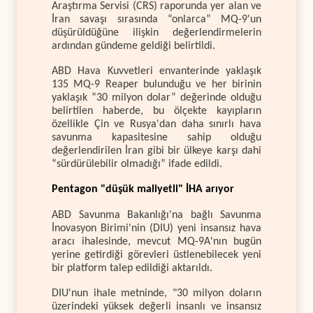
Araştırma Servisi (CRS) raporunda yer alan ve
İran savaşı sırasında “onlarca” MQ-9'un
düşürüldüğüne ilişkin değerlendirmelerin
ardından gündeme geldiği belirtildi.
ABD Hava Kuvvetleri envanterinde yaklaşık
135 MQ-9 Reaper bulunduğu ve her birinin
yaklaşık “30 milyon dolar” değerinde olduğu
belirtilen haberde, bu ölçekte kayıpların
özellikle Çin ve Rusya'dan daha sınırlı hava
savunma kapasitesine sahip olduğu
değerlendirilen İran gibi bir ülkeye karşı dahi
“sürdürülebilir olmadığı” ifade edildi.
Pentagon "düşük maliyetli" İHA arıyor
ABD Savunma Bakanlığı'na bağlı Savunma
İnovasyon Birimi'nin (DIU) yeni insansız hava
aracı ihalesinde, mevcut MQ-9A'nın bugün
yerine getirdiği görevleri üstlenebilecek yeni
bir platform talep edildiği aktarıldı.
DIU'nun ihale metninde, "30 milyon doların
üzerindeki yüksek değerli insanlı ve insansız