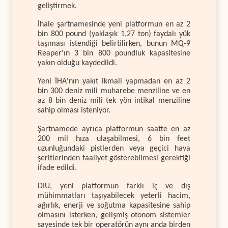
geliştirmek.
İhale şartnamesinde yeni platformun en az 2
bin 800 pound (yaklaşık 1,27 ton) faydalı yük
taşıması istendiği belirtilirken, bunun MQ-9
Reaper'ın 3 bin 800 poundluk kapasitesine
yakın olduğu kaydedildi.
Yeni İHA'nın yakıt ikmali yapmadan en az 2
bin 300 deniz mili muharebe menziline ve en
az 8 bin deniz mili tek yön intikal menziline
sahip olması isteniyor.
Şartnamede ayrıca platformun saatte en az
200 mil hıza ulaşabilmesi, 6 bin feet
uzunluğundaki pistlerden veya geçici hava
şeritlerinden faaliyet gösterebilmesi gerektiği
ifade edildi.
DIU, yeni platformun farklı iç ve dış
mühimmatları taşıyabilecek yeterli hacim,
ağırlık, enerji ve soğutma kapasitesine sahip
olmasını isterken, gelişmiş otonom sistemler
sayesinde tek bir operatörün aynı anda birden