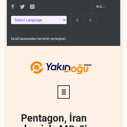
İsrail basınından terörist yerleşimcilere destek itiraf..
Yemen Kızıldeniz kuzeyin
Pentagon, İran