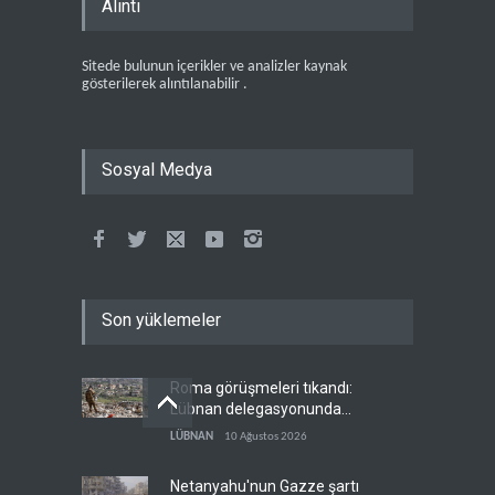
Alıntı
Sitede bulunun içerikler ve analizler kaynak
gösterilerek alıntılanabilir .
Sosyal Medya
Son yüklemeler
Roma görüşmeleri tıkandı:
Lübnan delegasyonunda
anlaşmazlık çıktı
LÜBNAN
10 Ağustos 2026
Netanyahu'nun Gazze şartı