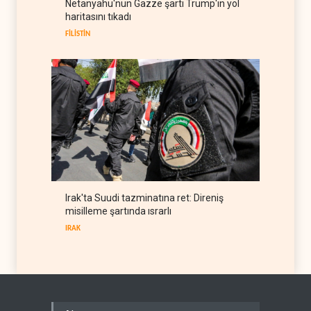
Netanyahu'nun Gazze şartı Trump'ın yol
geçişe ücret öngören tasarı
haritasını tıkadı
İRAN
10 Ağustos 2026
FİLİSTİN
Irak'ta Suudi tazminatına ret: Direniş
misilleme şartında ısrarlı
IRAK