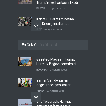
Trump'ın yol haritasını tıkadı
FİLİSTİN
10 Ağustos 2026
Irak'ta Suudi tazminatına
ret: Direniş misilleme
şartında ısrarlı
IRAK
10 Ağustos 2026
Yemen ordusu Suudi
En Çok Görüntülenenler
güçlerinin Muha'daki askeri
depolarını vurdu
YEMEN
10 Ağustos 2026
Gazeteci Magnier: Trump,
Nüceba Hareketi: ABD'nin
Hürmüz Boğazı denetimini
Irak petrolü üzerindeki
doğrudan İran ve Umman'a
hakimiyeti bitmeli
RÖPORTAJ
07 Ağustos 2026
IRAK
10 Ağustos 2026
teslim etti
Yemen’den dengeleri
değiştirecek yeni askeri
denklem
YEMEN
07 Ağustos 2026
The Telegraph: Hürmüz