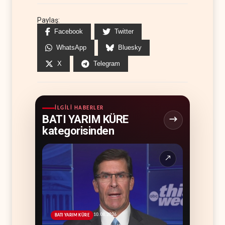
Paylaş:
Facebook
Twitter
WhatsApp
Bluesky
X
Telegram
İLGILI HABERLER
BATI YARIM KÜRE
kategorisinden
↗
10.08.2026
BATI YARIM KÜRE