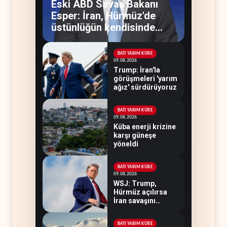
Eski ABD Savaş Bakanı
Esper: İran, Hürmüz'de
üstünlüğün kendisinde
olduğuna inanıyor
BATI YARIM KÜRE
09.08.2026
Trump: İran'la
görüşmeleri 'yarım
ağız' sürdürüyoruz
BATI YARIM KÜRE
09.08.2026
Küba enerji krizine
karşı güneşe
yöneldi
BATI YARIM KÜRE
09.08.2026
WSJ: Trump,
Hürmüz açılırsa
İran savaşını
bitirmeye hazır
BATI YARIM KÜRE