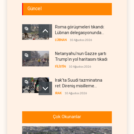
Güncel
Roma görüşmeleri tıkandı:
Lübnan delegasyonunda
anlaşmazlık çıktı
LÜBNAN
10 Ağustos 2026
Netanyahu'nun Gazze şartı
Trump'ın yol haritasını tıkadı
FİLİSTİN
10 Ağustos 2026
Irak'ta Suudi tazminatına
ret: Direniş misilleme
şartında ısrarlı
IRAK
10 Ağustos 2026
Yemen ordusu Suudi
güçlerinin Muha'daki askeri
Çok Okunanlar
depolarını vurdu
YEMEN
10 Ağustos 2026
Nüceba Hareketi: ABD'nin