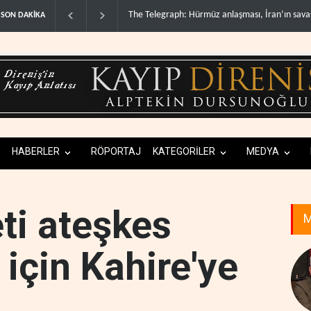
h: Hürmüz anlaşması, İran’ın savaşı ka..
Yemen’den dengeleri değiştirecek ye
SON DAKİKA
HABERLER
RÖPORTAJ
KATEGORİLER
MEDYA
ti ateşkes
M
için Kahire'ye