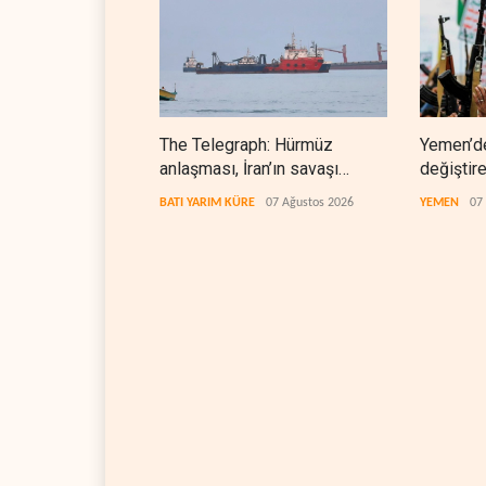
The Telegraph: Hürmüz
Yemen’d
anlaşması, İran’ın savaşı
değiştir
kazandığını gösteriyor
denklem
BATI YARIM KÜRE
07 Ağustos 2026
YEMEN
07