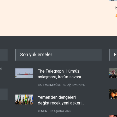
İ
L
Son yüklemeler
E
ek
The Telegraph: Hürmüz
anlaşması, İran’ın savaşı
kazandığını gösteriyor
BATI YARIM KÜRE
07 Ağustos 2026
Yemen’den dengeleri
değiştirecek yeni askeri
denklem
YEMEN
07 Ağustos 2026