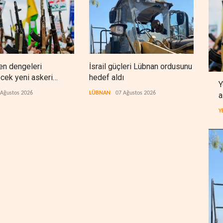
en dengeleri
İsrail güçleri Lübnan ordusunu
Fore
ecek yeni askeri
hedef aldı
Orta
Y
 Ağustos 2026
LÜBNAN
07 Ağustos 2026
BATI
a
Y