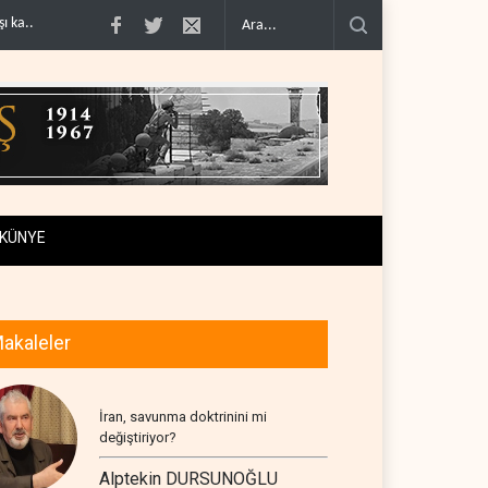
ni askeri denklem..
İsrail güçleri Lübnan ordusunu hedef aldı..
Foreign Affa
KÜNYE
akaleler
İran, savunma doktrinini mi
değiştiriyor?
Alptekin DURSUNOĞLU