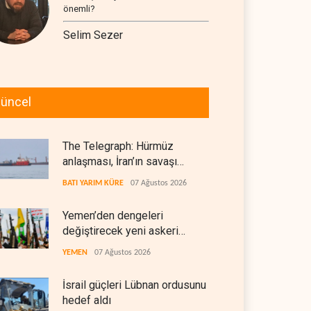
önemli?
Selim Sezer
üncel
The Telegraph: Hürmüz
anlaşması, İran’ın savaşı
kazandığını gösteriyor
BATI YARIM KÜRE
07 Ağustos 2026
Yemen’den dengeleri
değiştirecek yeni askeri
denklem
YEMEN
07 Ağustos 2026
İsrail güçleri Lübnan ordusunu
hedef aldı