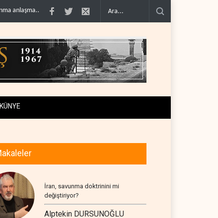
 sonra i..
Galibaf, Trump'ın tehdit ve müzakere mesajlarıyla alay et..
Trump
KÜNYE
akaleler
İran, savunma doktrinini mi
değiştiriyor?
Alptekin DURSUNOĞLU