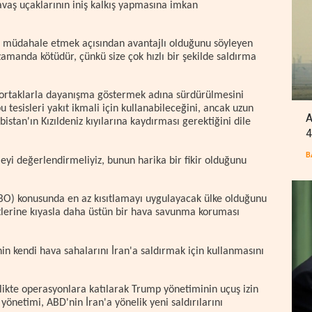
savaş uçaklarının iniş kalkış yapmasına imkan
ı müdahale etmek açısından avantajlı olduğunu söyleyen
manda kötüdür, çünkü size çok hızlı bir şekilde saldırma
p ortaklarla dayanışma göstermek adına sürdürülmesini
tesisleri yakıt ikmali için kullanabileceğini, ancak uzun
A
abistan'ın Kızıldeniz kıyılarına kaydırması gerektiğini dile
4
B
eyi değerlendirmeliyiz, bunun harika bir fikir olduğunu
 (ABO) konusunda en az kısıtlamayı uygulayacak ülke olduğunu
tlerine kıyasla daha üstün bir hava savunma koruması
nin kendi hava sahalarını İran'a saldırmak için kullanmasını
likte operasyonlara katılarak Trump yönetiminin uçuş izin
 yönetimi, ABD'nin İran'a yönelik yeni saldırılarını