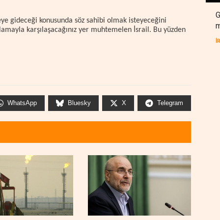
G
reye gideceği konusunda söz sahibi olmak isteyeceğini
m
ıtlamayla karşılaşacağınız yer muhtemelen İsrail. Bu yüzden
İ
WhatsApp
Bluesky
X
Telegram