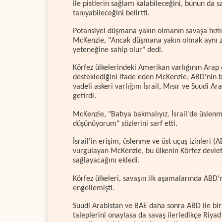
ile pistlerin sağlam kalabileceğini, bunun da 
tanıyabileceğini belirtti.
Potansiyel düşmana yakın olmanın savaşa hızl
McKenzie, "Ancak düşmana yakın olmak aynı za
yeteneğine sahip olur" dedi.
Körfez ülkelerindeki Amerikan varlığının Ara
desteklediğini ifade eden McKenzie, ABD'nin bu 
vadeli askeri varlığını İsrail, Mısır ve Suudi Ar
getirdi.
McKenzie, "Batıya bakmalıyız. İsrail'de üslenm
düşünüyorum" sözlerini sarf etti.
İsrail'in erişim, üslenme ve üst uçuş izinleri
vurgulayan McKenzie, bu ülkenin Körfez devle
sağlayacağını ekledi.
Körfez ülkeleri, savaşın ilk aşamalarında ABD'
engellemişti.
Suudi Arabistan ve BAE daha sonra ABD ile bir
taleplerini onaylasa da savaş ilerledikçe Riyad