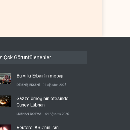
p: İran savaşı yakında
Gazze'nin yeniden inşası
bilir, ABD silah stokları
yerine askeri üs projesi
anıyor
 YARIM KÜRE
06 Ağustos 2026
FİLİSTİN
06 Ağustos 2026
n Çok Görüntülenenler
Bu yılki Erbain’in mesajı
DİRENİŞ EKSENİ
04 Ağustos 2026
Gazze örneğinin ötesinde
Güney Lübnan
LÜBNAN DOSYASI
04 Ağustos 2026
Reuters: ABD’nin İran