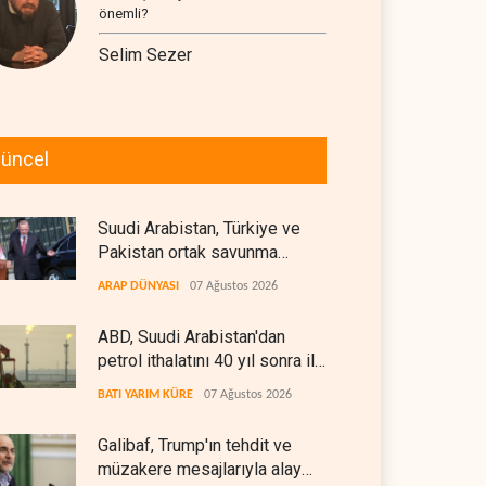
önemli?
Selim Sezer
üncel
Suudi Arabistan, Türkiye ve
Pakistan ortak savunma
anlaşması imzaladı
ARAP DÜNYASI
07 Ağustos 2026
ABD, Suudi Arabistan'dan
petrol ithalatını 40 yıl sonra ilk
kez durdurdu
BATI YARIM KÜRE
07 Ağustos 2026
Galibaf, Trump'ın tehdit ve
müzakere mesajlarıyla alay