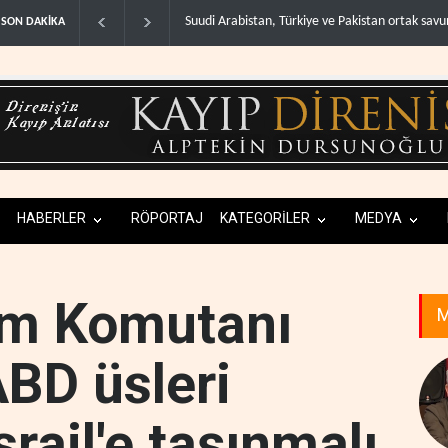
ABD, Suudi Arabistan'dan petrol ithalatını 40 yıl
SON DAKİKA
HABERLER
RÖPORTAJ
KATEGORİLER
MEDYA
om Komutanı
M
BD üsleri
srail'e taşınmalı