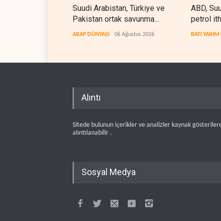
Suudi Arabistan, Türkiye ve
ABD, Suu
Pakistan ortak savunma
petrol it
anlaşması imzaladı
kez durd
ARAP DÜNYASI
06 Ağustos 2026
BATI YARIM
Alıntı
Sitede bulunun içerikler ve analizler kaynak gösteriler
alıntılanabilir .
Sosyal Medya