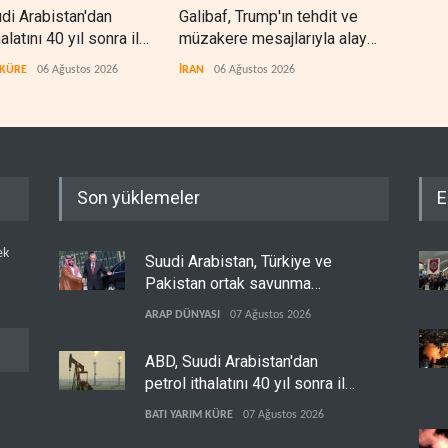
di Arabistan'dan
Galibaf, Trump'ın tehdit ve
Trum
halatını 40 yıl sonra ilk
müzakere mesajlarıyla alay
bite
urdu
etti
zorl
 KÜRE
06 Ağustos 2026
İRAN
06 Ağustos 2026
BATI
Son yüklemeler
E
ek
Suudi Arabistan, Türkiye ve
Pakistan ortak savunma
anlaşması imzaladı
ARAP DÜNYASI
07 Ağustos 2026
ABD, Suudi Arabistan'dan
petrol ithalatını 40 yıl sonra ilk
kez durdurdu
BATI YARIM KÜRE
07 Ağustos 2026