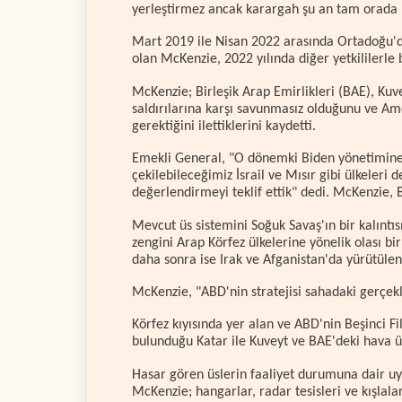
yerleştirmez ancak karargah şu an tam orada 
Mart 2019 ile Nisan 2022 arasında Ortadoğu'da
olan McKenzie, 2022 yılında diğer yetkililerle 
McKenzie; Birleşik Arap Emirlikleri (BAE), Kuv
saldırılarına karşı savunmasız olduğunu ve Amer
gerektiğini ilettiklerini kaydetti.
Emekli General, "O dönemki Biden yönetimine,
çekilebileceğimiz İsrail ve Mısır gibi ülkeleri 
değerlendirmeyi teklif ettik" dedi. McKenzie, Bi
Mevcut üs sistemini Soğuk Savaş'ın bir kalıntı
zengini Arap Körfez ülkelerine yönelik olası b
daha sonra ise Irak ve Afganistan'da yürütülen
McKenzie, "ABD'nin stratejisi sahadaki gerçek
Körfez kıyısında yer alan ve ABD'nin Beşinci 
bulunduğu Katar ile Kuveyt ve BAE'deki hava üsl
Hasar gören üslerin faaliyet durumuna dair uyd
McKenzie; hangarlar, radar tesisleri ve kışlala