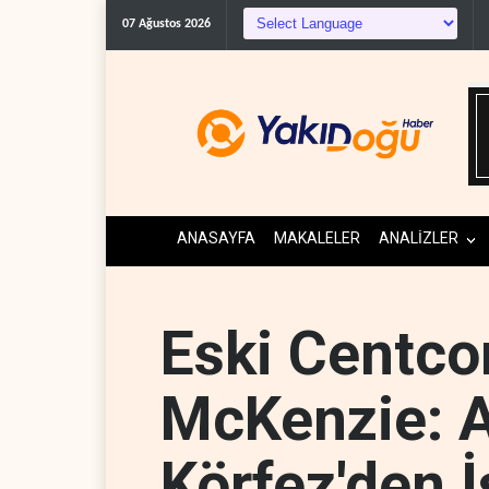
07 Ağustos 2026
ANASAYFA
MAKALELER
ANALİZLER
Eski Centc
McKenzie: A
Körfez'den İ