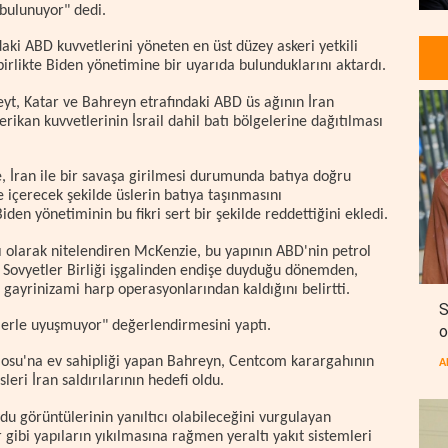
bulunuyor" dedi.
ki ABD kuvvetlerini yöneten en üst düzey askeri yetkili
birlikte Biden yönetimine bir uyarıda bulunduklarını aktardı.
eyt, Katar ve Bahreyn etrafındaki ABD üs ağının İran
ikan kuvvetlerinin İsrail dahil batı bölgelerine dağıtılması
 İran ile bir savaşa girilmesi durumunda batıya doğru
de içerecek şekilde üslerin batıya taşınmasını
den yönetiminin bu fikri sert bir şekilde reddettiğini ekledi.
sı olarak nitelendiren McKenzie, bu yapının ABD'nin petrol
ir Sovyetler Birliği işgalinden endişe duyduğu dönemden,
 gayrinizami harp operasyonlarından kaldığını belirtti.
S
lerle uyuşmuyor" değerlendirmesini yaptı.
o
Filosu'na ev sahipliği yapan Bahreyn, Centcom karargahının
A
eri İran saldırılarının hedefi oldu.
u görüntülerinin yanıltıcı olabileceğini vurgulayan
r gibi yapıların yıkılmasına rağmen yeraltı yakıt sistemleri