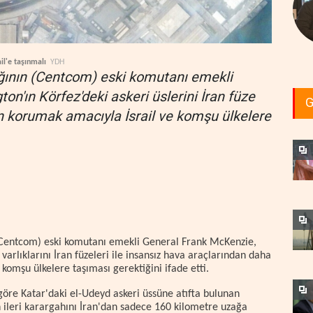
l'e taşınmalı
YDH
ının (Centcom) eski komutanı emekli
n'ın Körfez'deki askeri üslerini İran füze
G
n korumak amacıyla İsrail ve komşu ülkelere
Centcom) eski komutanı emekli General Frank McKenzie,
 varlıklarını İran füzeleri ile insansız hava araçlarından daha
e komşu ülkelere taşıması gerektiğini ifade etti.
öre Katar'daki el-Udeyd askeri üssüne atıfta bulunan
ileri karargahını İran'dan sadece 160 kilometre uzağa