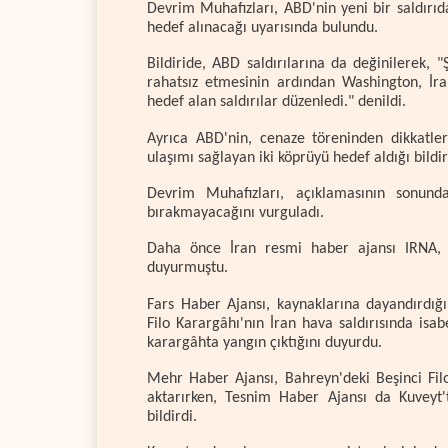
Devrim Muhafızları, ABD'nin yeni bir saldırı
hedef alınacağı uyarısında bulundu.
Bildiride, ABD saldırılarına da değinilerek, 
rahatsız etmesinin ardından Washington, İran
hedef alan saldırılar düzenledi." denildi.
Ayrıca ABD'nin, cenaze töreninden dikkatle
ulaşımı sağlayan iki köprüyü hedef aldığı bildiri
Devrim Muhafızları, açıklamasının sonunda İ
bırakmayacağını vurguladı.
Daha önce İran resmi haber ajansı IRNA, AB
duyurmuştu.
Fars Haber Ajansı, kaynaklarına dayandırdı
Filo Karargâhı'nın İran hava saldırısında isab
karargâhta yangın çıktığını duyurdu.
Mehr Haber Ajansı, Bahreyn'deki Beşinci Fil
aktarırken, Tesnim Haber Ajansı da Kuveyt't
bildirdi.