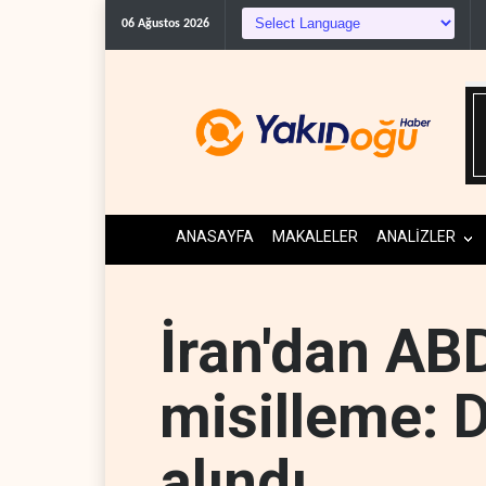
Trump, mühimmat kriz
06 Ağustos 2026
ANASAYFA
MAKALELER
ANALİZLER
İran'dan AB
misilleme: 
alındı