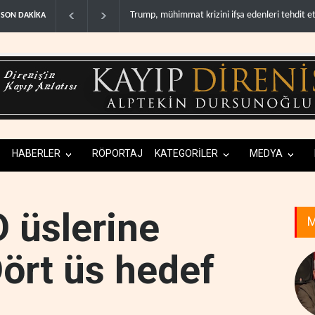
ini ifşa edenleri tehdit etti..
Demokratlar: Trump Batı Şeria'da işgalci yerleş
SON DAKİKA
HABERLER
RÖPORTAJ
KATEGORİLER
MEDYA
D üslerine
M
Dört üs hedef