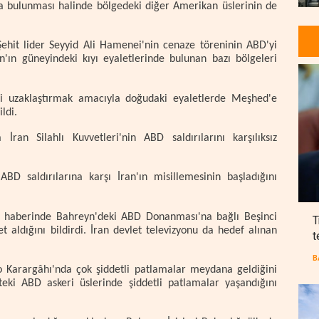
da bulunması halinde bölgedeki diğer Amerikan üslerinin de
"Şehit lider Seyyid Ali Hamenei'nin cenaze töreninin ABD'yi
'ın güneyindeki kıyı eyaletlerinde bulunan bazı bölgeleri
ri uzaklaştırmak amacıyla doğudaki eyaletlerde Meşhed'e
ldi.
ran Silahlı Kuvvetleri'nin ABD saldırılarını karşılıksız
D saldırılarına karşı İran'ın misillemesinin başladığını
ğı haberinde Bahreyn'deki ABD Donanması'na bağlı Beşinci
T
et aldığını bildirdi. İran devlet televizyonu da hedef alınan
t
B
o Karargâhı'nda çok şiddetli patlamalar meydana geldiğini
eki ABD askeri üslerinde şiddetli patlamalar yaşandığını