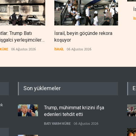
İ
İ
lar: Trump Batı
İsrail, beyin göçünde rekora
Kolo
işgalci yerleşimcilere
koşuyor
Ukra
ık sağladı
tekn
 KÜRE
06 Ağustos 2026
İSRAİL
06 Ağustos 2026
AVRA
Son yüklemeler
E
ek
Trump, mühimmat krizini ifşa
edenleri tehdit etti
BATI YARIM KÜRE
06 Ağustos 2026