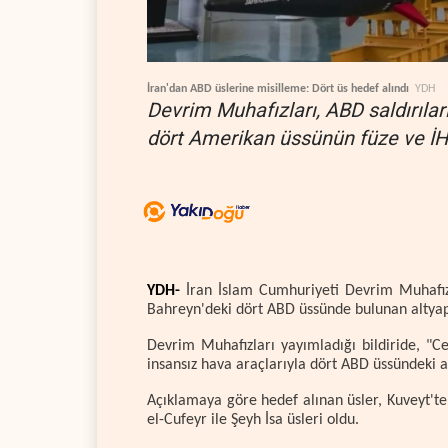
İran'dan ABD üslerine misilleme: Dört üs hedef alındı
YDH
Devrim Muhafızları, ABD saldırıla
dört Amerikan üssünün füze ve İHA'
YDH-
İran İslam Cumhuriyeti Devrim Muhafız
Bahreyn'deki dört ABD üssünde bulunan altyapı 
Devrim Muhafızları yayımladığı bildiride, "Ce
insansız hava araçlarıyla dört ABD üssündeki alt
Açıklamaya göre hedef alınan üsler, Kuveyt'te
el-Cufeyr ile Şeyh İsa üsleri oldu.