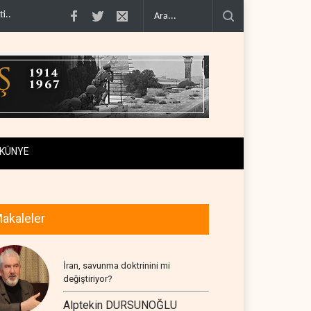
imcilere ..
İsrail, beyin göçünde rekora koşuyor..
Kolombiya kartelleri Ukray
KÜNYE
akaleler
İran, savunma doktrinini mi
değiştiriyor?
Alptekin DURSUNOĞLU