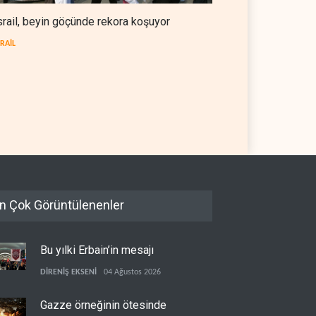
srail, beyin göçünde rekora koşuyor
SRAİL
mbiya kartelleri
Suudi Arabistan, Asya için
yna'daki İHA
petrol fiyatını altı yılın en
olojisinin peşine düştü
düşüğüne indirdi
SYA
06 Ağustos 2026
ARAP DÜNYASI
06 Ağustos 2026
n Çok Görüntülenenler
Bu yılki Erbain’in mesajı
DİRENİŞ EKSENİ
04 Ağustos 2026
Gazze örneğinin ötesinde