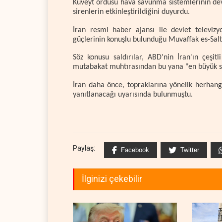
Kuveyt ordusu hava savunma sistemlerinin devr
sirenlerin etkinleştirildiğini duyurdu.
İran resmi haber ajansı ile devlet televi
güçlerinin konuşlu bulunduğu Muvaffak es-Salti 
Söz konusu saldırılar, ABD'nin İran'ın çeşit
mutabakat muhtırasından bu yana "en büyük sa
İran daha önce, topraklarına yönelik herhangi
yanıtlanacağı uyarısında bulunmuştu.
Paylaş:
Facebook
Twitter
İlginizi çekebilir