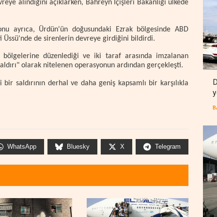
eye alındığını açıklarken, Bahreyn İçişleri Bakanlığı ülkede
zyonu ayrıca, Ürdün'ün doğusundaki Ezrak bölgesinde ABD
Üssü'nde de sirenlerin devreye girdiğini bildirdi.
li bölgelerine düzenlediği ve iki taraf arasında imzalanan
ldırı" olarak nitelenen operasyonun ardından gerçekleşti.
D
 bir saldırının derhal ve daha geniş kapsamlı bir karşılıkla
y
B
WhatsApp
Bluesky
X
Telegram