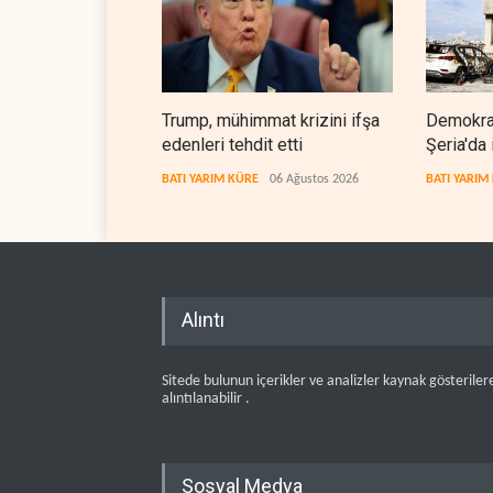
Trump, mühimmat krizini ifşa
Demokrat
edenleri tehdit etti
Şeria'da 
cezasızl
BATI YARIM KÜRE
06 Ağustos 2026
BATI YARIM
Alıntı
Sitede bulunun içerikler ve analizler kaynak gösteriler
alıntılanabilir .
Sosyal Medya