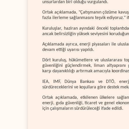
unsurlardan biri olduğu vurgulandı.
Ortak açıklamada, "Çatışmanın çözüme kavuş
fazla ilerleme sağlanmasını teşvik ediyoruz." if
Kuruluşlar, haziran ayındaki önceki toplantıd
ancak belirsizliğin yüksek seviyesini koruduğun
Açıklamada ayrıca, enerji piyasaları ile ulusl
devam ettiği uyarısı yapıldı.
Dört kuruluş, hükümetlere ve uluslararası t
güvenliğini güçlendirmek, liman altyapısını 
karşı dayanıklılığı artırmak amacıyla koordin
IEA, IMF, Dünya Bankası ve DTÖ, enerji
sürdüreceklerini ve koşullara göre destek meka
Ortak açıklamada, etkilenen ülkelere sağla
enerji, gıda güvenliği, ticaret ve genel ekonom
için çalışmaların sürdürüleceği ifade edildi.