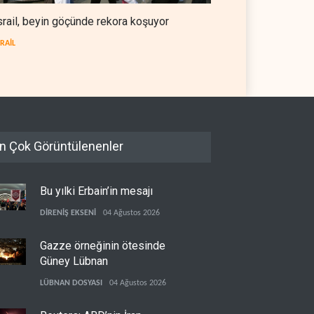
srail, beyin göçünde rekora koşuyor
SRAİL
n Çok Görüntülenenler
Bu yılki Erbain’in mesajı
DİRENİŞ EKSENİ
04 Ağustos 2026
Gazze örneğinin ötesinde
Güney Lübnan
LÜBNAN DOSYASI
04 Ağustos 2026