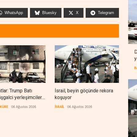
WhatsApp
Bluesky
X
Telegram
D
y
B
lar: Trump Batı
İsrail, beyin göçünde rekora
Kolo
işgalci yerleşimcilere
koşuyor
Ukra
ık sağladı
tekn
 KÜRE
06 Ağustos 2026
İSRAİL
06 Ağustos 2026
AVRA