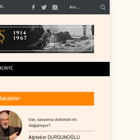
şimcilere ..
İsrail, beyin göçünde rekora koşuyor..
Kolombiya kartelleri Ukr
KÜNYE
akaleler
İran, savunma doktrinini mi
değiştiriyor?
Alptekin DURSUNOĞLU