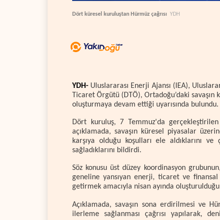
Dört küresel kuruluştan Hürmüz çağrısı
YDH
YDH-
Uluslararası Enerji Ajansı (IEA), Ulusl
Ticaret Örgütü (DTÖ), Ortadoğu’daki savaşın kür
oluşturmaya devam ettiği uyarısında bulundu.
Dört kuruluş, 7 Temmuz'da gerçekleştirilen 
açıklamada, savaşın küresel piyasalar üzerinde
karşıya olduğu koşulları ele aldıklarını v
sağladıklarını bildirdi.
Söz konusu üst düzey koordinasyon grubunun, 
geneline yansıyan enerji, ticaret ve finansa
getirmek amacıyla nisan ayında oluşturulduğu b
Açıklamada, savaşın sona erdirilmesi ve Hü
ilerleme sağlanması çağrısı yapılarak, den