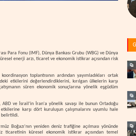
G
ararası Para Fonu (IMF), Dünya Bankası Grubu (WBG) ve Dünya
esel enerji arzı, ticaret ve ekonomik istikrar açısından risk
koordinasyon toplantısının ardından yayımladıkları ortak
ki etkilerini değerlendirdiklerini, kırılgan ülkelerin karşı
e çatışmanın süren ekonomik sonuçlarına yönelik eşgüdüm
ABD ve İsrail'in İran'a yönelik savaşı ile bunun Ortadoğu
l etkilerine karşı dört kuruluşun çalışmalarını uyumlu hale
elirtildi.
rmüz Boğazı'nın yeniden deniz trafiğine açılması yönünde
iz ticaretinin küresel ekonomik istikrar açısından temel