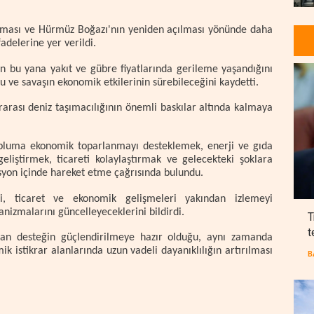
ması ve Hürmüz Boğazı'nın yeniden açılması yönünde daha
adelerine yer verildi.
an bu yana yakıt ve gübre fiyatlarında gerileme yaşandığını
u ve savaşın ekonomik etkilerinin sürebileceğini kaydetti.
ararası deniz taşımacılığının önemli baskılar altında kalmaya
opluma ekonomik toparlanmayı desteklemek, enerji ve gıda
geliştirmek, ticareti kolaylaştırmak ve gelecekteki şoklara
asyon içinde hareket etme çağrısında bulundu.
, ticaret ve ekonomik gelişmeleri yakından izlemeyi
nizmalarını güncelleyeceklerini bildirdi.
T
t
nan desteğin güçlendirilmeye hazır olduğu, aynı zamanda
ik istikrar alanlarında uzun vadeli dayanıklılığın artırılması
B