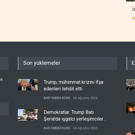
İ
İ
Son yüklemeler
E
ek
Trump, mühimmat krizini ifşa
edenleri tehdit etti
BATI YARIM KÜRE
06 Ağustos 2026
Demokratlar: Trump Batı
Şeria'da işgalci yerleşimcilere
cezasızlık sağladı
BATI YARIM KÜRE
06 Ağustos 2026