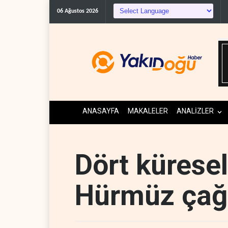
Trump, mühimmat kr
06 Ağustos 2026
ANASAYFA
MAKALELER
ANALİZLER
Dört kürese
Hürmüz çağr