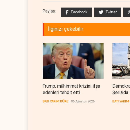
Paylaş:
Facebook
Twitter
İlginizi çekebilir
Trump, mühimmat krizini ifşa
Demokrat
edenleri tehdit etti
Şeria'da 
cezasızl
BATI YARIM KÜRE
06 Ağustos 2026
BATI YARIM