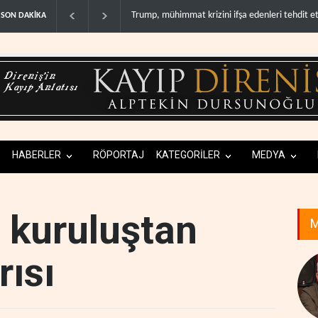
izini ifşa edenleri tehdit etti..
Demokratlar: Trump Batı Şeria'da işgalci yerle
SON DAKİKA
HABERLER
RÖPORTAJ
KATEGORİLER
MEDYA
l kuruluştan
M
ısı