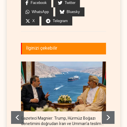
Facebook
Twitter
WhatsApp
Bluesky
X
Telegram
İlginizi çekebilir
Gazeteci Magnier: Trump, Hürmüz Boğazı
Irak Di
denetimini doğrudan İran ve Umman'a teslim
kapan