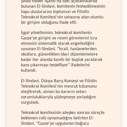
Şihab Haber Ajansı'na özel açıklamalarda
bulunan El-Sindavi, komitenin feshedilmesinin
topu uluslararası toplumun ve Filistin
Teknokrat Komitesi’nin sahasına atan olumlu
bir girişim olduğunu ifade etti.
İşgal yönetiminin, teknokrat komitenin
Gazze’ye girişini ve resmi görevlerini icra
etmesini sistematik olarak engellediğini
savunan El-Sindavi, "İsrail, hastanelerden
okullara, güvenlikten idari düzenlemelere
kadar her alanda kasıtlı bir boşluk yaratarak
kaos çıkarmayı hedefliyor" ifadelerini
kullandı.
El-Sindavi, Dünya Barış Konseyi ve Filistin
Teknokrat Komitesi’nin mevcut tutumunu
eleştirerek, alınan bu kararın onları
sorumluluklarıyla yüzleşmeye zorladığını
vurguladı.
Teknokrat komitesinin ateşkes sonrası süreçte
beklenen rolü oynamadığını belirten El-
Sindavi, "Gazze'ye uygulanan boğucu