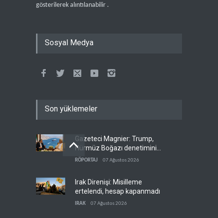
gösterilerek alıntılanabilir .
Sosyal Medya
Son yüklemeler
Gazeteci Magnier: Trump,
Hürmüz Boğazı denetimini
doğrudan İran ve Umman'a
RÖPORTAJ
07 Ağustos 2026
teslim etti
Irak Direnişi: Misilleme
ertelendi, hesap kapanmadı
IRAK
07 Ağustos 2026