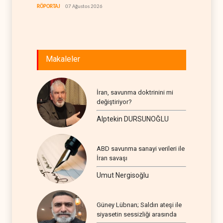
etti
RÖPORTAJ
07 Ağustos 2026
IRAK
07
Makaleler
İran, savunma doktrinini mi
değiştiriyor?
Alptekin DURSUNOĞLU
ABD savunma sanayi verileri ile
İran savaşı
Umut Nergisoğlu
Güney Lübnan; Saldırı ateşi ile
siyasetin sessizliği arasında