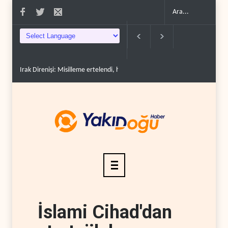
Irak Direnişi: Misilleme ertelendi, hesap kapanmadı..
Çin'in petrol itha
İslami Cihad'dan