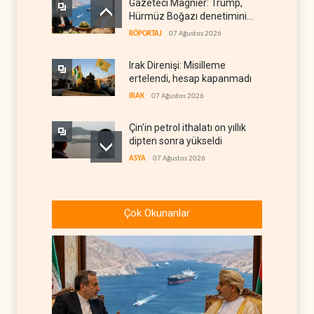
Gazeteci Magnier: Trump,
Hürmüz Boğazı denetimini
doğrudan İran ve Umman'a
RÖPORTAJ
07 Ağustos 2026
teslim etti
Irak Direnişi: Misilleme
ertelendi, hesap kapanmadı
IRAK
07 Ağustos 2026
Çin'in petrol ithalatı on yıllık
dipten sonra yükseldi
ASYA
07 Ağustos 2026
BAE, OPEC'ten ayrıldıktan
sonra petrol üretimini rekor
Çok Okunanlar
düzeye çıkardı
ARAP DÜNYASI
07 Ağustos 2026
The Telegraph: Hürmüz
anlaşması, İran’ın savaşı
kazandığını gösteriyor
BATI YARIM KÜRE
07 Ağustos 2026