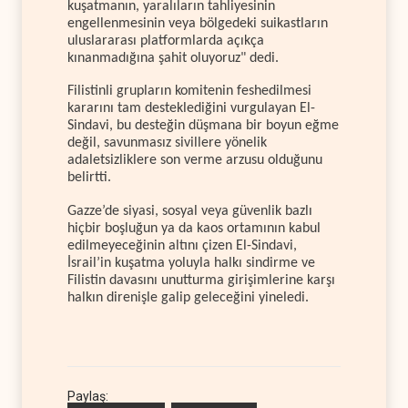
kuşatmanın, yaralıların tahliyesinin
engellenmesinin veya bölgedeki suikastların
uluslararası platformlarda açıkça
kınanmadığına şahit oluyoruz" dedi.
Filistinli grupların komitenin feshedilmesi
kararını tam desteklediğini vurgulayan El-
Sindavi, bu desteğin düşmana bir boyun eğme
değil, savunmasız sivillere yönelik
adaletsizliklere son verme arzusu olduğunu
belirtti.
Gazze’de siyasi, sosyal veya güvenlik bazlı
hiçbir boşluğun ya da kaos ortamının kabul
edilmeyeceğinin altını çizen El-Sindavi,
İsrail’in kuşatma yoluyla halkı sindirme ve
Filistin davasını unutturma girişimlerine karşı
halkın direnişle galip geleceğini yineledi.
Paylaş: