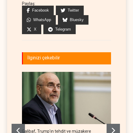
Paylaş:
Facebook
Twitter
WhatsApp
Bluesky
X
Telegram
İlginizi çekebilir
Galibaf, Trump'ın tehdit ve müzakere
Trump: 