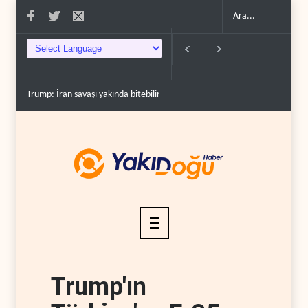
vaşı yakında bitebilir, ABD silah stoklar�..
Gazze'nin yeniden inşası yerine ask
Trump'ın