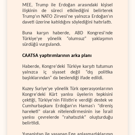
MEE, Trump ile Erdoğan arasındaki kişisel
ilişkinin de süreci etkilediğini belirterek
Trump'ın NATO Zirvesi'ne yalnızca Erdoğan'ın
daveti üzerine katıldığını söylediğini hatırlattı.
Buna karşın haberde, ABD Kongresi'nde
Türkiye'ye yönelik “olumsuz” yaklaşımın
sürdüğü vurgulandı.
CAATSA yaptırımlarının arka planı
Haberde, Kongre'deki Türkiye karşıtı tutumun
yalnızca iç siyaset değil “dış politika
başlıklarından” da beslendiği ifade edildi.
Kuzey Suriye'ye yönelik Türk operasyonlarının
Kongre'deki Kürt yanlısı üyelerin tepkisini
çektiği, Türkiye'nin Filistin'e verdiği destek ve
Cumhurbaşkanı Erdoğan'ın Hamas'ı "direniş
hareketi" olarak nitelendirmesinin ise İsrail
yanlısı çevrelerde “rahatsızlık” oluşturduğu
belirtildi.
Yunanistan ile yaşanan Ege anlaşmazlıklarının