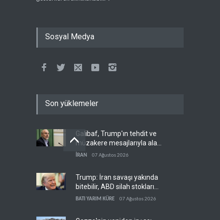
Sosyal Medya
Son yüklemeler
Galibaf, Trump'ın tehdit ve
müzakere mesajlarıyla alay
etti
İRAN
07 Ağustos 2026
Trump: İran savaşı yakında
bitebilir, ABD silah stokları
zorlanıyor
BATI YARIM KÜRE
07 Ağustos 2026