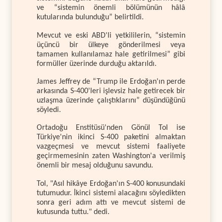
ve “sistemin önemli bölümünün hâlâ
kutularında bulunduğu” belirtildi.
Mevcut ve eski ABD'li yetkililerin, “sistemin
üçüncü bir ülkeye gönderilmesi veya
tamamen kullanılamaz hale getirilmesi” gibi
formüller üzerinde durduğu aktarıldı.
James Jeffrey de “Trump ile Erdoğan'ın perde
arkasında S-400'leri işlevsiz hale getirecek bir
uzlaşma üzerinde çalıştıklarını” düşündüğünü
söyledi.
Ortadoğu Enstitüsü'nden Gönül Tol ise
Türkiye'nin ikinci S-400 paketini almaktan
vazgeçmesi ve mevcut sistemi faaliyete
geçirmemesinin zaten Washington'a verilmiş
önemli bir mesaj olduğunu savundu.
Tol, "Asıl hikâye Erdoğan'ın S-400 konusundaki
tutumudur. İkinci sistemi alacağını söyledikten
sonra geri adım attı ve mevcut sistemi de
kutusunda tuttu." dedi.