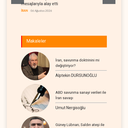
mesajlarıyla alay etti
stoklar
İRAN
06 Ağustos 2026
BATI YAR
Makaleler
İran, savunma doktrinini mi
değiştiriyor?
Alptekin DURSUNOĞLU
ABD savunma sanayi verileri ile
İran savaşı
Umut Nergisoğlu
Güney Lübnan; Saldırı ateşi ile