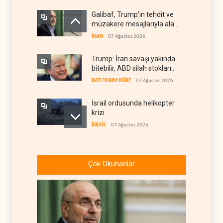
Galibaf, Trump'ın tehdit ve
müzakere mesajlarıyla alay
etti
İRAN
07 Ağustos 2026
Trump: İran savaşı yakında
bitebilir, ABD silah stokları
zorlanıyor
BATI YARIM KÜRE
07 Ağustos 2026
İsrail ordusunda helikopter
krizi
İSRAİL
07 Ağustos 2026
Gazze'nin yeniden inşası
yerine askeri üs projesi
Çok Okunanlar
FİLİSTİN
07 Ağustos 2026
UNICEF: Gazze'de
ateşkesten bu yana 300
çocuk öldürüldü
FİLİSTİN
07 Ağustos 2026