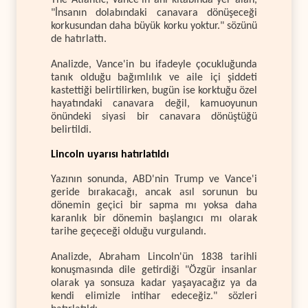
The Atlantic, Vance'in anı kitabında yer alan,
"İnsanın dolabındaki canavara dönüşeceği
korkusundan daha büyük korku yoktur." sözünü
de hatırlattı.
Analizde, Vance'in bu ifadeyle çocukluğunda
tanık olduğu bağımlılık ve aile içi şiddeti
kastettiği belirtilirken, bugün ise korktuğu özel
hayatındaki canavara değil, kamuoyunun
önündeki siyasi bir canavara dönüştüğü
belirtildi.
Lincoln uyarısı hatırlatıldı
Yazının sonunda, ABD'nin Trump ve Vance'i
geride bırakacağı, ancak asıl sorunun bu
dönemin geçici bir sapma mı yoksa daha
karanlık bir dönemin başlangıcı mı olarak
tarihe geçeceği olduğu vurgulandı.
Analizde, Abraham Lincoln'ün 1838 tarihli
konuşmasında dile getirdiği "Özgür insanlar
olarak ya sonsuza kadar yaşayacağız ya da
kendi elimizle intihar edeceğiz." sözleri