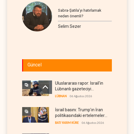
Sabra-Şatila’yı hatırlamak
neden önemli?
Selim Sezer
Güncel
Uluslararası rapor: İsrail'in
Lübnanlı gazeteciyi
öldürmesi savaş suçu
LÜBNAN
06 Ağustos 2026
İsrail basını: Trump'ın İran
politikasındaki ertelemeler
ABD seçimlerini riske atıyor
BATI YARIM KÜRE
06 Ağustos 2026