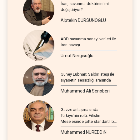
İran, savunma doktrinini mi
değiştiriyor?
Alptekin DURSUNOĞLU
ABD savunma sanayi verileri ile
İran savaşı
Umut Nergisoğlu
Güney Lübnan; Saldırı ateşi ile
siyasetin sessizliği arasında
Muhammed Ali Senoberi
Gazze anlaşmasında
Türkiye’nin rolü: Filistin
Meselesinde çifte standartlı bir
seyir
Muhammed NUREDDİN