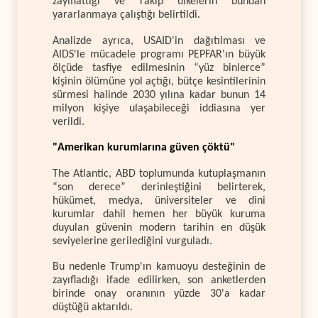
zayıflattığı ve rakip ülkelerin bundan
yararlanmaya çalıştığı belirtildi.
Analizde ayrıca, USAID'in dağıtılması ve
AIDS'le mücadele programı PEPFAR'ın büyük
ölçüde tasfiye edilmesinin “yüz binlerce”
kişinin ölümüne yol açtığı, bütçe kesintilerinin
sürmesi halinde 2030 yılına kadar bunun 14
milyon kişiye ulaşabileceği iddiasına yer
verildi.
"Amerikan kurumlarına güven çöktü"
The Atlantic, ABD toplumunda kutuplaşmanın
“son derece” derinleştiğini belirterek,
hükümet, medya, üniversiteler ve dini
kurumlar dahil hemen her büyük kuruma
duyulan güvenin modern tarihin en düşük
seviyelerine gerilediğini vurguladı.
Bu nedenle Trump'ın kamuoyu desteğinin de
zayıfladığı ifade edilirken, son anketlerden
birinde onay oranının yüzde 30'a kadar
düştüğü aktarıldı.