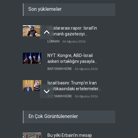
Son yüklemeler
Uluslararası rapor: İsrail'in
Lübnanlı gazeteciyi
öldürmesi savaş suçu
LÜBNAN
06 Ağustos 2026
NYT: Kongre, ABD-İsrail
askeri ortaklığını yasayla
kalıcılaştırıyor
BATI YARIM KÜRE
06 Ağustos 2026
İsrail basını: Trump'ın İran
politikasındaki ertelemeler
ABD seçimlerini riske atıyor
BATI YARIM KÜRE
06 Ağustos 2026
İsrail ordusuna Lübnan'da
En Çok Görüntülenenler
ağır darbe: İki asker öldü
İSRAİL
06 Ağustos 2026
Bu yılki Erbain’in mesajı
Maariv: Hizbullah oyunun