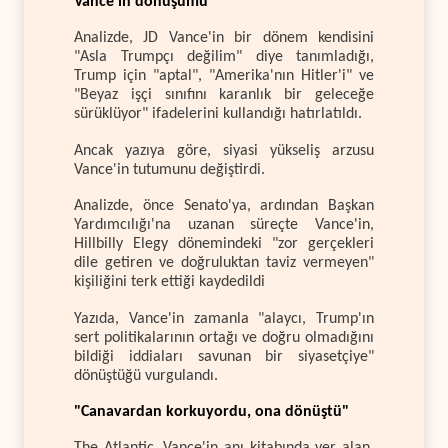
Vance'in dönüşümü
Analizde, JD Vance'in bir dönem kendisini
"Asla Trumpçı değilim" diye tanımladığı,
Trump için "aptal", "Amerika'nın Hitler'i" ve
"Beyaz işçi sınıfını karanlık bir geleceğe
sürüklüyor" ifadelerini kullandığı hatırlatıldı.
Ancak yazıya göre, siyasi yükseliş arzusu
Vance'in tutumunu değiştirdi.
Analizde, önce Senato'ya, ardından Başkan
Yardımcılığı'na uzanan süreçte Vance'in,
Hillbilly Elegy dönemindeki "zor gerçekleri
dile getiren ve doğruluktan taviz vermeyen"
kişiliğini terk ettiği kaydedildi
Yazıda, Vance'in zamanla "alaycı, Trump'ın
sert politikalarının ortağı ve doğru olmadığını
bildiği iddiaları savunan bir siyasetçiye"
dönüştüğü vurgulandı.
"Canavardan korkuyordu, ona dönüştü"