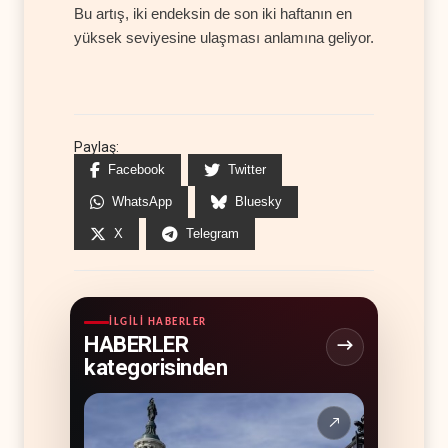
Bu artış, iki endeksin de son iki haftanın en
yüksek seviyesine ulaşması anlamına geliyor.
Paylaş:
Facebook
Twitter
WhatsApp
Bluesky
X
Telegram
İLGILI HABERLER
HABERLER
kategorisinden
↗