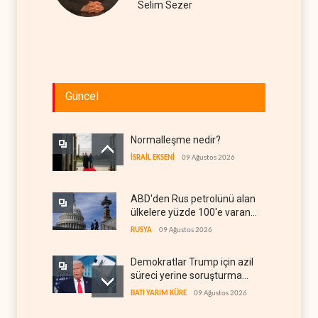
Selim Sezer
Güncel
Normalleşme nedir?
İSRAİL EKSENİ
09 Ağustos 2026
ABD'den Rus petrolünü alan
ülkelere yüzde 100'e varan
gümrük vergisi
RUSYA
09 Ağustos 2026
Demokratlar Trump için azil
süreci yerine soruşturma
hazırlıyor
BATI YARIM KÜRE
09 Ağustos 2026