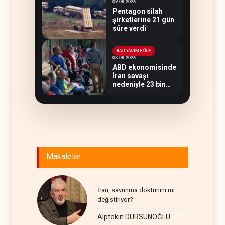
09.08.2026
Pentagon silah
şirketlerine 21 gün
süre verdi
BATI YARIM KÜRE
08.08.2026
ABD ekonomisinde
İran savaşı
nedeniyle 23 bin
istihdam kaybı
yaşandı
Makaleler
İran, savunma doktrinini mi
değiştiriyor?
Alptekin DURSUNOĞLU