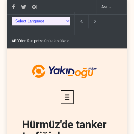
üzde 100'e varan g�..
Demokratlar Trump için azil süreci yerine soruşturma 
Hürmüz'de tanker