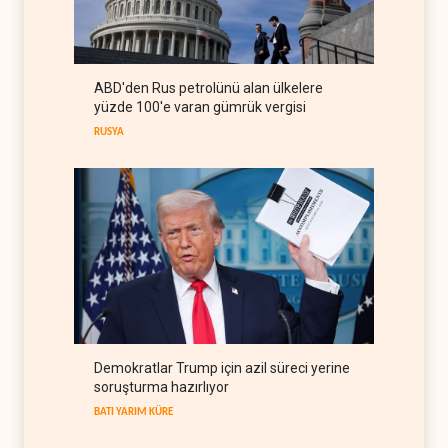
Nüceba Hareketi: Suudi
rejimiyle uzlaşma yok,
misilleme var
IRAK
09 Ağustos 2026
ABD'den Rus petrolünü alan ülkelere
The Guardian: Trump’ın İran
yüzde 100'e varan gümrük vergisi
stratejisi alay konusu oldu
RUSYA
BATI YARIM KÜRE
08 Ağustos 2026
Demokratlar Trump için azil süreci yerine
soruşturma hazırlıyor
BATI YARIM KÜRE