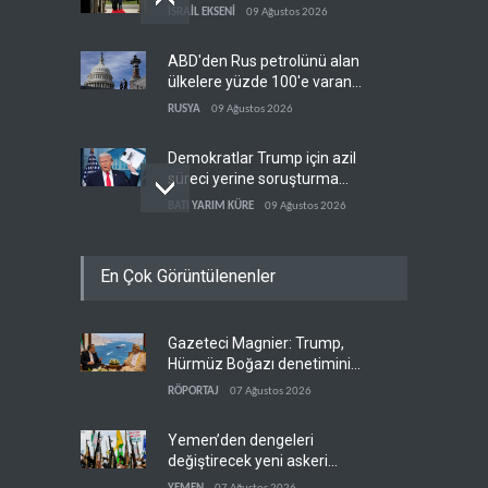
İSRAİL EKSENİ
09 Ağustos 2026
ABD'den Rus petrolünü alan
ülkelere yüzde 100'e varan
gümrük vergisi
RUSYA
09 Ağustos 2026
Demokratlar Trump için azil
süreci yerine soruşturma
hazırlıyor
BATI YARIM KÜRE
09 Ağustos 2026
Hürmüz krizi Guyana ve
En Çok Görüntülenenler
Afrika'daki petrol
üreticilerine yaradı
AFRİKA
09 Ağustos 2026
Gazeteci Magnier: Trump,
Pentagon silah şirketlerine
Hürmüz Boğazı denetimini
21 gün süre verdi
doğrudan İran ve Umman'a
RÖPORTAJ
07 Ağustos 2026
BATI YARIM KÜRE
09 Ağustos 2026
teslim etti
Yemen’den dengeleri
değiştirecek yeni askeri
denklem