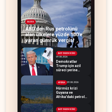
09.08.2026
RUSYA
ABD'den Rus petrolünü
alan ülkelere yüzde 100'e
varan gümrük vergisi
BATI YARIM KÜRE
09.08.2026
Demokratlar
Trump için azil
süreci yerine
soruşturma
hazırlıyor
09.08.2026
AFRİKA
Hürmüz krizi
Guyana ve
Afrika'daki petrol
üreticilerine yaradı
BATI YARIM KÜRE