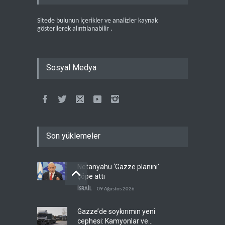
Sitede bulunun içerikler ve analizler kaynak
gösterilerek alıntılanabilir .
Sosyal Medya
Son yüklemeler
Netanyahu ‘Gazze planını’
çöpe attı
İSRAİL
09 Ağustos 2026
Gazze’de soykırımın yeni
cephesi: Kamyonlar ve