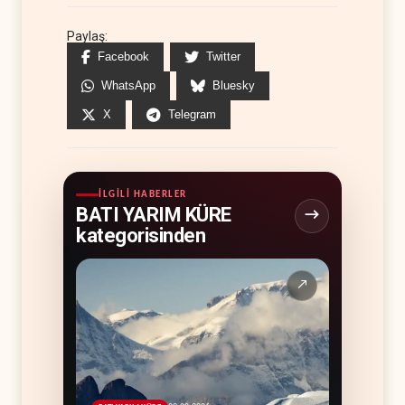
Paylaş:
Facebook
Twitter
WhatsApp
Bluesky
X
Telegram
İLGILI HABERLER
BATI YARIM KÜRE
kategorisinden
↗