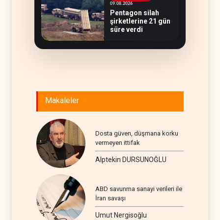
09.08.2026
Pentagon silah
şirketlerine 21 gün
süre verdi
Makaleler
Dosta güven, düşmana korku
vermeyen ittifak
Alptekin DURSUNOĞLU
ABD savunma sanayi verileri ile
İran savaşı
Umut Nergisoğlu