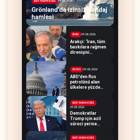
09.08.2026
BATI YARIM KÜRE
Grönland’da izinsiz sondaj
hamlesi
09.08.2026
İRAN
Arakçi: ‘İran, tüm
baskılara rağmen
direnişini
sürdürecek’
09.08.2026
RUSYA
ABD'den Rus
petrolünü alan
ülkelere yüzde
100'e varan
gümrük vergisi
BATI YARIM KÜRE
09.08.2026
Demokratlar
Trump için azil
süreci yerine
soruşturma
hazırlıyor
BATI YARIM KÜRE