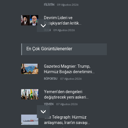
sürücüler de hedefte
FİLİSTİN
09 Ağustos 2026
Devrim Lideri ve
Pizişkiyan’dan kritik
görüşme
İRAN
09 Ağustos 2026
Yemen’den Suudi destekli
En Çok Görüntülenenler
güçlere büyük operasyon
YEMEN
09 Ağustos 2026
Gazeteci Magnier: Trump,
Grönland’da izinsiz sondaj
Hürmüz Boğazı denetimini
hamlesi
doğrudan İran ve Umman'a
RÖPORTAJ
07 Ağustos 2026
BATI YARIM KÜRE
09 Ağustos 2026
teslim etti
Yemen’den dengeleri
değiştirecek yeni askeri
denklem
YEMEN
07 Ağustos 2026
The Telegraph: Hürmüz
anlaşması, İran’ın savaşı