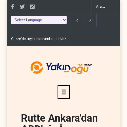
Gazze’de soykırımın yeni cephesi: Kamyonlar ve sürüc�..
Devrim Lideri ve 
Rutte Ankara'dan