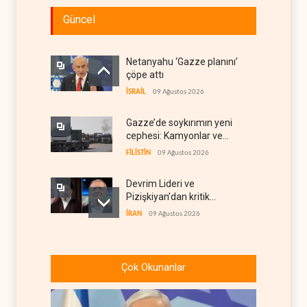
Güncel
Netanyahu ‘Gazze planını’
çöpe attı
İSRAİL
09 Ağustos 2026
Gazze’de soykırımın yeni
cephesi: Kamyonlar ve
sürücüler de hedefte
FİLİSTİN
09 Ağustos 2026
Devrim Lideri ve
Pizişkiyan’dan kritik
görüşme
İRAN
09 Ağustos 2026
Yemen’den Suudi destekli
güçlere büyük operasyon
Çok Okunanlar
YEMEN
09 Ağustos 2026
Grönland’da izinsiz sondaj