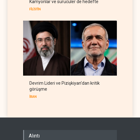
süreci yerine soruşturma
Kamyonlar ve sürücüler de hedefte
hazırlıyor
BATI YARIM KÜRE
09 Ağustos 2026
FİLİSTİN
Devrim Lideri ve Pizişkiyan’dan kritik
görüşme
İRAN
Alıntı