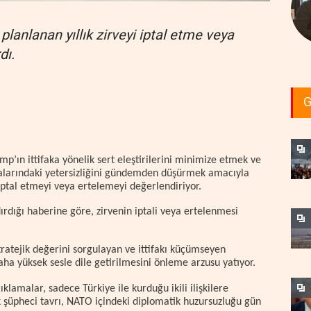
lanlanan yıllık zirveyi iptal etme veya
dı.
G
ın ittifaka yönelik sert eleştirilerini minimize etmek ve
alarındaki yetersizliğini gündemden düşürmek amacıyla
 iptal etmeyi veya ertelemeyi değerlendiriyor.
dığı haberine göre, zirvenin iptali veya ertelenmesi
atejik değerini sorgulayan ve ittifakı küçümseyen
aha yüksek sesle dile getirilmesini önleme arzusu yatıyor.
klamalar, sadece Türkiye ile kurduğu ikili ilişkilere
k şüpheci tavrı, NATO içindeki diplomatik huzursuzluğu gün