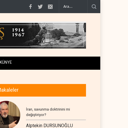
 geçiş..
Trump, mühimmat krizini ifşa edenleri tehdit etti..
Demokratlar: Tr
KÜNYE
akaleler
İran, savunma doktrinini mi
değiştiriyor?
Alptekin DURSUNOĞLU