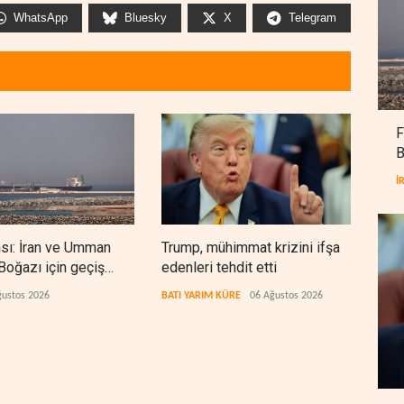
WhatsApp
Bluesky
X
Telegram
F
B
İ
nsı: İran ve Umman
Trump, mühimmat krizini ifşa
Demo
oğazı için geçiş
edenleri tehdit etti
Şeri
rında anlaştı
ceza
ğustos 2026
BATI YARIM KÜRE
06 Ağustos 2026
BATI