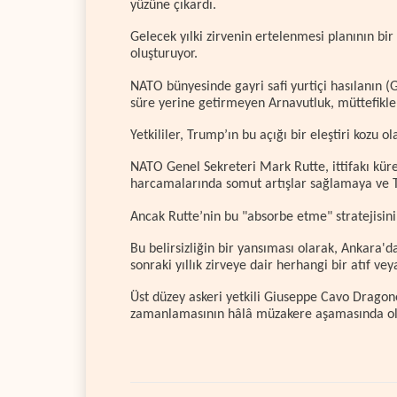
yüzüne çıkardı.
Gelecek yılki zirvenin ertelenmesi planının bi
oluşturuyor.
NATO bünyesinde gayri safi yurtiçi hasılanın 
süre yerine getirmeyen Arnavutluk, müttefikle
Yetkililer, Trump’ın bu açığı bir eleştiri kozu 
NATO Genel Sekreteri Mark Rutte, ittifakı k
harcamalarında somut artışlar sağlamaya ve T
Ancak Rutte’nin bu "absorbe etme" stratejisinin
Bu belirsizliğin bir yansıması olarak, Ankara'd
sonraki yıllık zirveye dair herhangi bir atıf v
Üst düzey askeri yetkili Giuseppe Cavo Dragone 
zamanlamasının hâlâ müzakere aşamasında ol