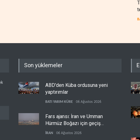
T
t
B
Son yüklemeler
E
ek
ABD'den Küba ordusuna yeni
yaptırımlar
BATI YARIM KÜRE
06 Ağustos 2026
Fars ajansı: İran ve Umman
Hürmüz Boğazı için geçiş
koridorlarında anlaştı
İRAN
06 Ağustos 2026