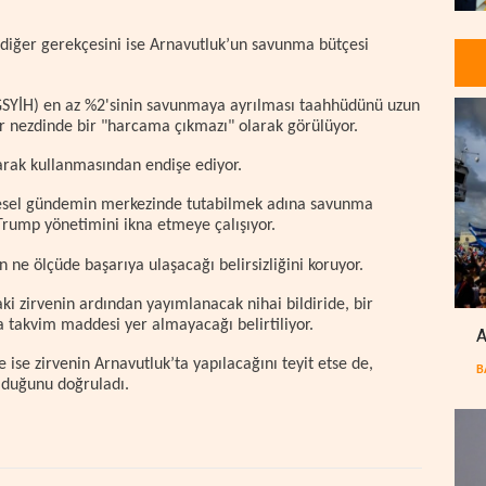
r diğer gerekçesini ise Arnavutluk’un savunma bütçesi
(GSYİH) en az %2'sinin savunmaya ayrılması taahhüdünü uzun
r nezdinde bir "harcama çıkmazı" olarak görülüyor.
olarak kullanmasından endişe ediyor.
üresel gündemin merkezinde tutabilmek adına savunma
rump yönetimini ikna etmeye çalışıyor.
 ne ölçüde başarıya ulaşacağı belirsizliğini koruyor.
aki zirvenin ardından yayımlanacak nihai bildiride, bir
eya takvim maddesi yer almayacağı belirtiliyor.
A
ise zirvenin Arnavutluk’ta yapılacağını teyit etse de,
B
duğunu doğruladı.