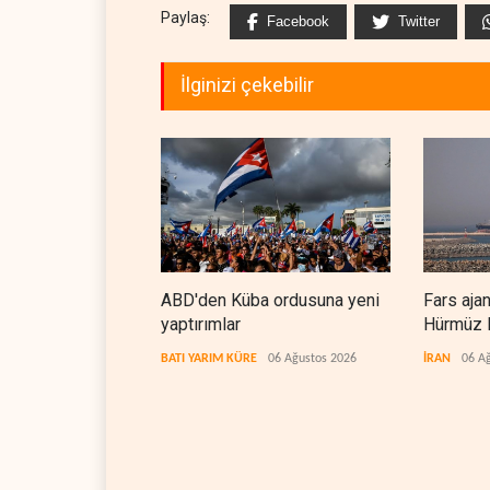
Paylaş:
Facebook
Twitter
İlginizi çekebilir
ABD'den Küba ordusuna yeni
Fars aja
yaptırımlar
Hürmüz B
koridorla
BATI YARIM KÜRE
06 Ağustos 2026
İRAN
06 A