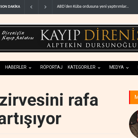
ba ordusuna yeni yaptırımlar..
Fars ajansı: İran ve Umman Hürmüz Boğazı için
SON DAKİKA
HABERLER
RÖPORTAJ
KATEGORİLER
MEDYA
irvesini rafa
M
artışıyor