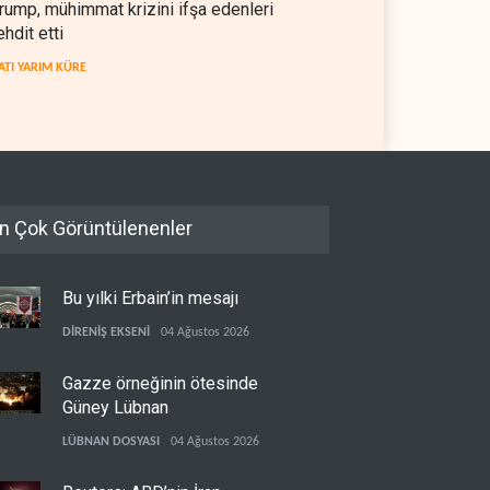
rump, mühimmat krizini ifşa edenleri
ehdit etti
ATI YARIM KÜRE
n Çok Görüntülenenler
Bu yılki Erbain’in mesajı
DİRENİŞ EKSENİ
04 Ağustos 2026
Gazze örneğinin ötesinde
Güney Lübnan
LÜBNAN DOSYASI
04 Ağustos 2026