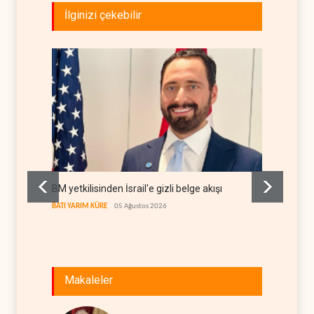
İlginizi çekebilir
BM yetkilisinden İsrail'e gizli belge akışı
Colani,
kanal a
BATI YARIM KÜRE
05 Ağustos 2026
LÜBNAN
Makaleler