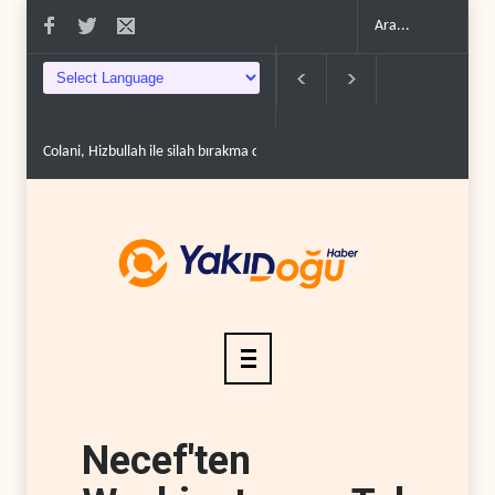
Colani, Hizbullah ile silah bırakma diyaloğu için kanal a..
Uluslararası ra
Necef'ten