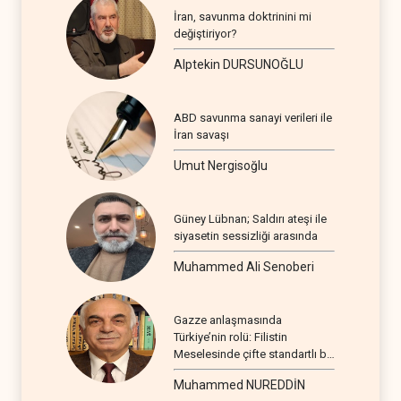
İran, savunma doktrinini mi
değiştiriyor?
Alptekin DURSUNOĞLU
ABD savunma sanayi verileri ile
İran savaşı
Umut Nergisoğlu
Güney Lübnan; Saldırı ateşi ile
siyasetin sessizliği arasında
Muhammed Ali Senoberi
Gazze anlaşmasında
Türkiye’nin rolü: Filistin
Meselesinde çifte standartlı bir
seyir
Muhammed NUREDDİN