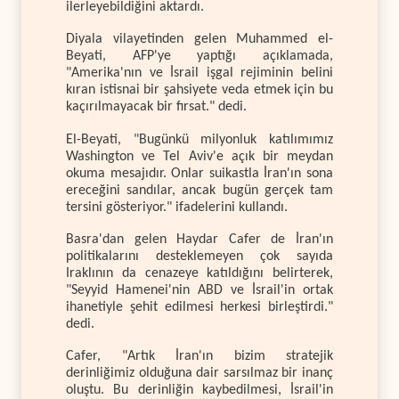
ilerleyebildiğini aktardı.
Diyala vilayetinden gelen Muhammed el-
Beyati, AFP'ye yaptığı açıklamada,
"Amerika'nın ve İsrail işgal rejiminin belini
kıran istisnai bir şahsiyete veda etmek için bu
kaçırılmayacak bir fırsat." dedi.
El-Beyati, "Bugünkü milyonluk katılımımız
Washington ve Tel Aviv'e açık bir meydan
okuma mesajıdır. Onlar suikastla İran'ın sona
ereceğini sandılar, ancak bugün gerçek tam
tersini gösteriyor." ifadelerini kullandı.
Basra'dan gelen Haydar Cafer de İran'ın
politikalarını desteklemeyen çok sayıda
Iraklının da cenazeye katıldığını belirterek,
"Seyyid Hamenei'nin ABD ve İsrail'in ortak
ihanetiyle şehit edilmesi herkesi birleştirdi."
dedi.
Cafer, "Artık İran'ın bizim stratejik
derinliğimiz olduğuna dair sarsılmaz bir inanç
oluştu. Bu derinliğin kaybedilmesi, İsrail'in