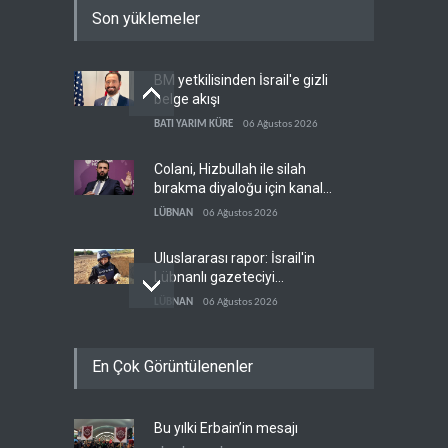
Son yüklemeler
BM yetkilisinden İsrail'e gizli
belge akışı
BATI YARIM KÜRE
06 Ağustos 2026
Colani, Hizbullah ile silah
bırakma diyaloğu için kanal
arıyor
LÜBNAN
06 Ağustos 2026
Uluslararası rapor: İsrail'in
Lübnanlı gazeteciyi
öldürmesi savaş suçu
LÜBNAN
06 Ağustos 2026
NYT: Kongre, ABD-İsrail
En Çok Görüntülenenler
askeri ortaklığını yasayla
kalıcılaştırıyor
BATI YARIM KÜRE
06 Ağustos 2026
Bu yılki Erbain’in mesajı
İsrail basını: Trump'ın İran