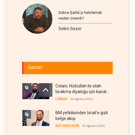
Sabra-Şatila’yı hatırlamak
neden önemli?
Selim Sezer
Güncel
Colani, Hizbullah ile silah
bırakma diyaloğu için kanal
arıyor
LÜBNAN
06 Ağustos 2026
BM yetkilisinden İsrail'e gizli
belge akışı
BATI YARIM KÜRE
06 Ağustos 2026