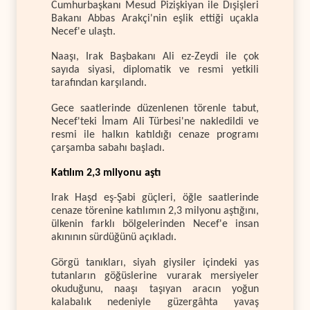
Cumhurbaşkanı Mesud Pizişkiyan ile Dışişleri
Bakanı Abbas Arakçi'nin eşlik ettiği uçakla
Necef'e ulaştı.
Naaşı, Irak Başbakanı Ali ez-Zeydi ile çok
sayıda siyasi, diplomatik ve resmi yetkili
tarafından karşılandı.
Gece saatlerinde düzenlenen törenle tabut,
Necef'teki İmam Ali Türbesi'ne nakledildi ve
resmi ile halkın katıldığı cenaze programı
çarşamba sabahı başladı.
Katılım 2,3 milyonu aştı
Irak Haşd eş-Şabi güçleri, öğle saatlerinde
cenaze törenine katılımın 2,3 milyonu aştığını,
ülkenin farklı bölgelerinden Necef'e insan
akınının sürdüğünü açıkladı.
Görgü tanıkları, siyah giysiler içindeki yas
tutanların göğüslerine vurarak mersiyeler
okuduğunu, naaşı taşıyan aracın yoğun
kalabalık nedeniyle güzergâhta yavaş