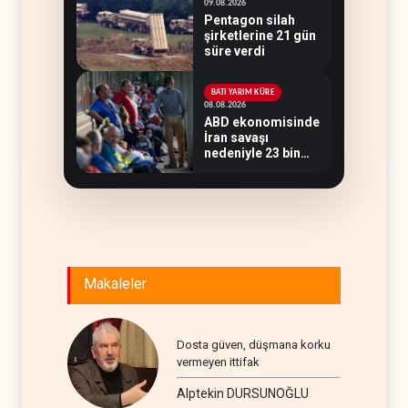
09.08.2026
Pentagon silah
şirketlerine 21 gün
süre verdi
BATI YARIM KÜRE
08.08.2026
ABD ekonomisinde
İran savaşı
nedeniyle 23 bin
istihdam kaybı
yaşandı
Makaleler
Dosta güven, düşmana korku
vermeyen ittifak
Alptekin DURSUNOĞLU