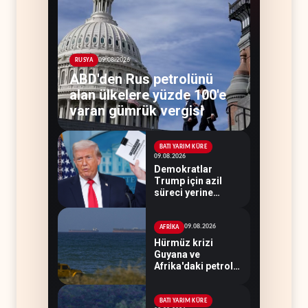
09.08.2026
RUSYA
ABD'den Rus petrolünü
alan ülkelere yüzde 100'e
varan gümrük vergisi
BATI YARIM KÜRE
09.08.2026
Demokratlar
Trump için azil
süreci yerine
soruşturma
hazırlıyor
09.08.2026
AFRİKA
Hürmüz krizi
Guyana ve
Afrika'daki petrol
üreticilerine yaradı
BATI YARIM KÜRE