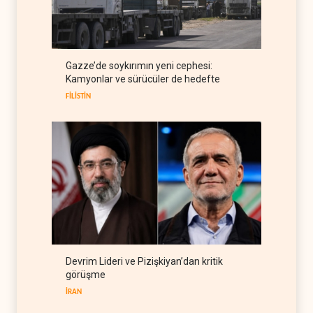
ABD'den Rus petrolünü alan
ülkelere yüzde 100'e varan
gümrük vergisi
RUSYA
09 Ağustos 2026
Demokratlar Trump için azil
Gazze’de soykırımın yeni cephesi:
süreci yerine soruşturma
Kamyonlar ve sürücüler de hedefte
hazırlıyor
BATI YARIM KÜRE
09 Ağustos 2026
FİLİSTİN
Devrim Lideri ve Pizişkiyan’dan kritik
görüşme
İRAN