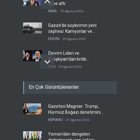
çöpe attı
İSRAİL
09 Ağustos 2026
Gazze’de soykırımın yeni
cephesi: Kamyonlar ve
sürücüler de hedefte
FİLİSTİN
09 Ağustos 2026
Devrim Lideri ve
Pizişkiyan’dan kritik
görüşme
İRAN
09 Ağustos 2026
Yemen’den Suudi destekli
En Çok Görüntülenenler
güçlere büyük operasyon
YEMEN
09 Ağustos 2026
Gazeteci Magnier: Trump,
Grönland’da izinsiz sondaj
Hürmüz Boğazı denetimini
hamlesi
doğrudan İran ve Umman'a
RÖPORTAJ
07 Ağustos 2026
BATI YARIM KÜRE
09 Ağustos 2026
teslim etti
Yemen’den dengeleri
değiştirecek yeni askeri