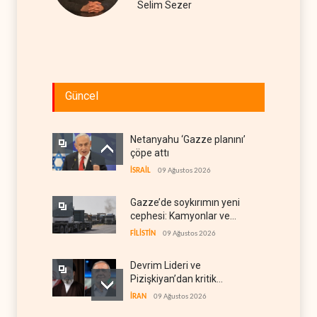
Selim Sezer
Güncel
Netanyahu ‘Gazze planını’
çöpe attı
İSRAİL
09 Ağustos 2026
Gazze’de soykırımın yeni
cephesi: Kamyonlar ve
sürücüler de hedefte
FİLİSTİN
09 Ağustos 2026
Devrim Lideri ve
Pizişkiyan’dan kritik
görüşme
İRAN
09 Ağustos 2026