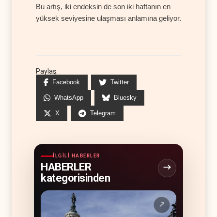
Bu artış, iki endeksin de son iki haftanın en
yüksek seviyesine ulaşması anlamına geliyor.
Paylaş:
Facebook
Twitter
WhatsApp
Bluesky
X
Telegram
İLGILI HABERLER
HABERLER
kategorisinden
↗