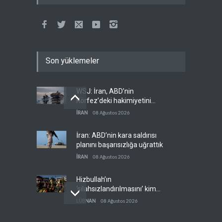
Son yüklemeler
WSJ: İran, ABD’nin
Körfez’deki hakimiyetini
sona erdiriyor
İRAN
08 Ağustos 2026
İran: ABD’nin kara saldırısı
planını başarısızlığa uğrattık
İRAN
08 Ağustos 2026
Hizbullah’ın
‘silahsızlandırılmasını’ kim
denetleyecek?
LÜBNAN
08 Ağustos 2026