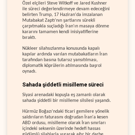
Özel elçileri Steve Witkoff ve Jared Kushner
ile süreci değerlendirmeye devam edeceğini
belirten Trump, 17 Haziran'da imzalanan
Mutabakat Zaptı'nın şartlarını sürekli
çarpıtmakla suçladığı İran'ın masaya dönme
kararını tamamen kendi inisiyatiflerine
bıraktı.
Nükleer silahsızlanma konusunda kapalı
kapılar ardında varılan mutabakatların İran
tarafından basına tutarsız yansıtılması,
diplomatik köprülerin atılmasında başrol
oynadı.
Sahada şiddetli misilleme süreci
Siyasi arenadaki kopuşla eş zamanlı olarak
sahada şiddetli bir misilleme silsilesi yaşandı.
Hürmüz Boğazı'ndaki ticari gemilere yönelik
saldırıların faturasını doğrudan İran'a kesen
ABD ordusu, misilleme olarak İran sınırları
içindeki seksenin üzerinde hedefi hassas
güdümlü silahlarla vurarak ağır bir darbe