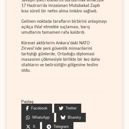
Savaşın yıkıcı etkilerini durdurmak amacıyla
17 Haziran'da imzalanan Mutabakat Zaptı
kısa süreli bir nefes alma imkânı sağladı.
Gelinen noktada tarafların birbirini anlaşmayı
açıkça ihlal etmekle suçlaması, barış
umutlarını tamamen rafa kaldırdı.
Küresel aktörlerin Ankara'daki NATO
Zirvesi'nde yeni güvenlik mimarilerini
tartıştığı günlerde, Ortadoğu diplomasi
masasının çökmesiyle birlikte bir kez daha
silahların ve belirsizliğin gölgesine teslim
oldu.
Paylaş:
Facebook
Twitter
WhatsApp
Bluesky
X
Telegram