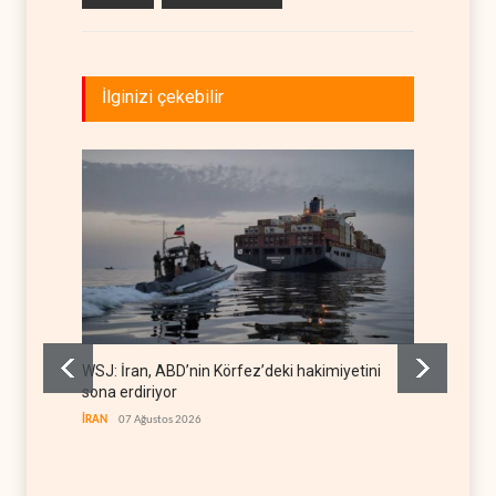
İlginizi çekebilir
WSJ: İran, ABD’nin Körfez’deki hakimiyetini
İran: A
sona erdiriyor
uğrattı
İRAN
07 Ağustos 2026
İRAN
07