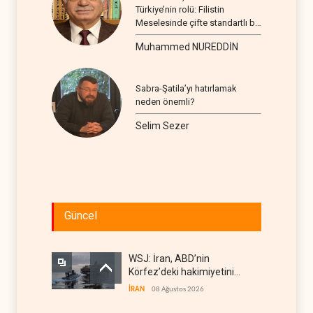
Türkiye’nin rolü: Filistin
Meselesinde çifte standartlı bir
seyir
Muhammed NUREDDİN
Sabra-Şatila’yı hatırlamak
neden önemli?
Selim Sezer
Güncel
WSJ: İran, ABD’nin
Körfez’deki hakimiyetini
sona erdiriyor
İRAN
08 Ağustos 2026