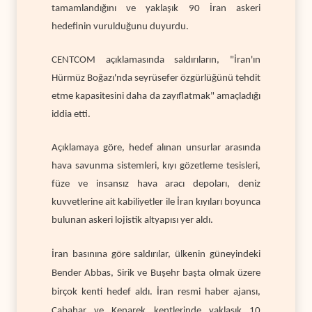
tamamlandığını ve yaklaşık 90 İran askeri
hedefinin vurulduğunu duyurdu.
CENTCOM açıklamasında saldırıların, "İran'ın
Hürmüz Boğazı'nda seyrüsefer özgürlüğünü tehdit
etme kapasitesini daha da zayıflatmak" amaçladığı
iddia etti.
Açıklamaya göre, hedef alınan unsurlar arasında
hava savunma sistemleri, kıyı gözetleme tesisleri,
füze ve insansız hava aracı depoları, deniz
kuvvetlerine ait kabiliyetler ile İran kıyıları boyunca
bulunan askeri lojistik altyapısı yer aldı.
İran basınına göre saldırılar, ülkenin güneyindeki
Bender Abbas, Sirik ve Buşehr başta olmak üzere
birçok kenti hedef aldı. İran resmi haber ajansı,
Çabahar ve Kenarek kentlerinde yaklaşık 10