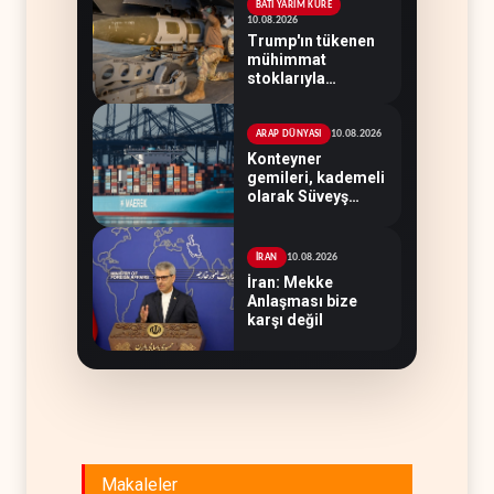
BATI YARIM KÜRE
10.08.2026
Trump'ın tükenen
mühimmat
stoklarıyla
imtihanı: ABD
cephesinde kim, ne
söyledi?
10.08.2026
ARAP DÜNYASI
Konteyner
gemileri, kademeli
olarak Süveyş
güzergahına
dönüyor
10.08.2026
İRAN
İran: Mekke
Anlaşması bize
karşı değil
Makaleler