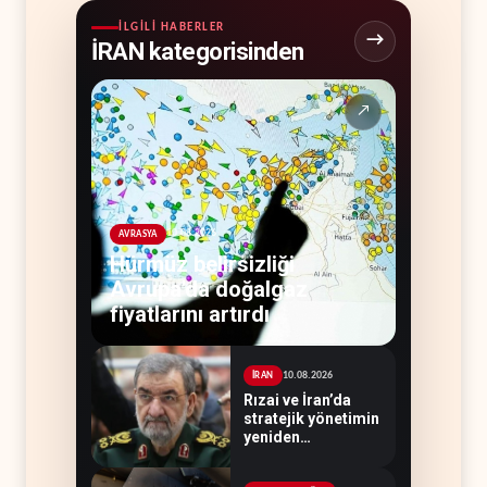
İLGILI HABERLER
İRAN kategorisinden
↗
10.08.2026
AVRASYA
Hürmüz belirsizliği
Avrupa'da doğalgaz
fiyatlarını artırdı
10.08.2026
İRAN
Rızai ve İran’da
stratejik yönetimin
yeniden
yapılanması