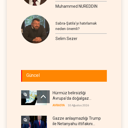
seyir
Muhammed NUREDDİN
Sabra-Şatila’yı hatırlamak
neden önemli?
Selim Sezer
Güncel
Hürmüz belirsizliği
Avrupa'da doğalgaz
fiyatlarını artırdı
AVRASYA
10 Ağustos 2026
Gazze anlaşmazlığı Trump
ile Netanyahu ittifakını