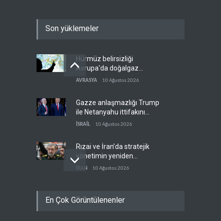
Son yüklemeler
Hürmüz belirsizliği
Avrupa'da doğalgaz
fiyatlarını artırdı
AVRASYA
10 Ağustos 2026
Gazze anlaşmazlığı Trump
ile Netanyahu ittifakını
sınava tabi tutuyor
İSRAİL
10 Ağustos 2026
Rızai ve İran’da stratejik
yönetimin yeniden
yapılanması
İRAN
10 Ağustos 2026
Reşid Gannuşi açlık grevine
En Çok Görüntülenenler
başladı
ARAP DÜNYASI
10 Ağustos 2026